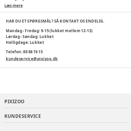
Læs mere
100% bomuld
Sjovt dinosaur-print
Behagelig elastik i taljen
HAR DU ET SPØRGSMÅL? SÅ KONTAKT OS ENDELIG.
Perfekt til leg og bevægelse
Mandag - Fredag: 9-15 (lukket mellem 12-13)
Maskinvask ved 30 °C
Lørdag - Søndag: Lukket
Gør hverdagen ekstra sjov med disse leggings, der både er
Helligdage: Lukket
komfortable og farverige!
Telefon: 88 88 74 15
Farve
:
Blå
kundeservice@pixizoo.dk
Materiale
:
Bomuld
Tøj størrelse
:
68 cm / 6 mdr.
Varenummer:
384446
PIXIZOO
KUNDESERVICE