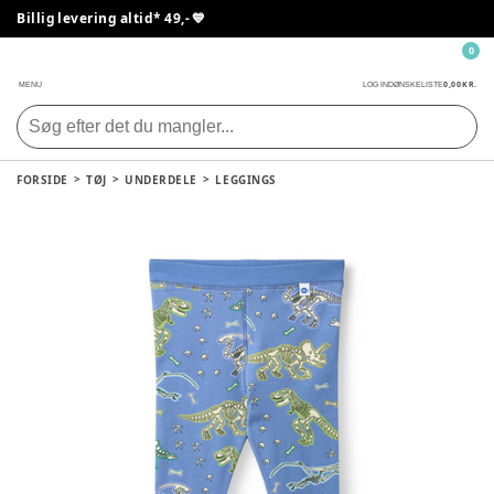
Billig levering altid* 49,- 💙
0
0,00 KR.
MENU
LOG IND
ØNSKELISTE
FORSIDE
TØJ
UNDERDELE
LEGGINGS