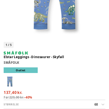
1
/
5
Elstar Leggings - Dinosaurer - Skyfall
SMÅFOLK
Outlet
137,40 kr.
Før
229,00 kr.
-
40
%
68
STØRRELSE