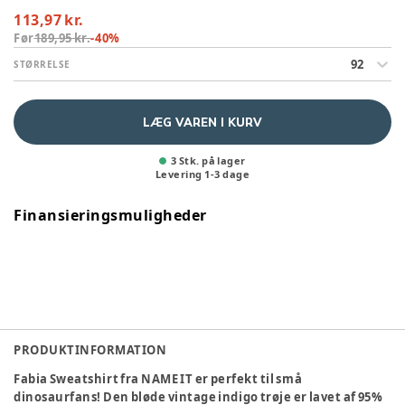
113,97 kr.
Før
189,95 kr.
-
40
%
92
STØRRELSE
LÆG VAREN I KURV
3 Stk. på lager
Levering
1
-
3
dage
Finansieringsmuligheder
PRODUKTINFORMATION
Fabia Sweatshirt fra NAME IT er perfekt til små
dinosaurfans! Den bløde vintage indigo trøje er lavet af 95%