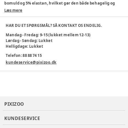
bomuld og 5% elastan, hvilket gør den både behagelig og
fleksibel.
Læs mere
Materiale: 95% bomuld, 5% elastan
Sjovt dinosaurprint
HAR DU ET SPØRGSMÅL? SÅ KONTAKT OS ENDELIG.
Blødt og strækbart materiale
Mandag - Fredag: 9-15 (lukket mellem 12-13)
Perfekt til leg og hverdag
Lørdag - Søndag: Lukket
Maskinvask 40 °C
Helligdage: Lukket
En hyggelig sweatshirt, der gør hverdagen ekstra sej og
Telefon: 88 88 74 15
komfortabel!
kundeservice@pixizoo.dk
Farve
:
Blå
Materiale
:
95% Cotton, 5% Elastane
Producent
:
Bestseller A/S, Name it, Fredskovvej 1, 7330
Brande, Denmark
Produktionsland
:
Bangladesh
Tøj størrelse
:
92 cm / 24 mdr.
PIXIZOO
Varenummer:
384667
KUNDESERVICE