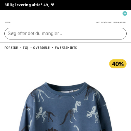
Billig levering altid* 49,- 💙
0
0,00 KR.
MENU
LOG IND
ØNSKELISTE
FORSIDE
TØJ
OVERDELE
SWEATSHIRTS