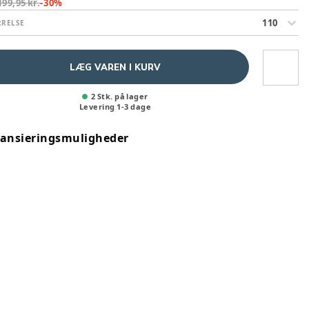
199,95 kr.
-
30
%
110
RRELSE
LÆG VAREN I KURV
2 Stk. på lager
Levering
1
-
3
dage
nansieringsmuligheder