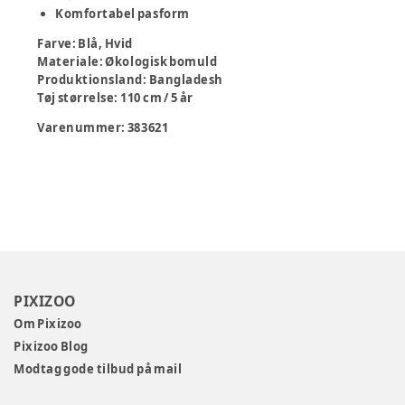
Komfortabel pasform
Farve
:
Blå, Hvid
Materiale
:
Økologisk bomuld
Produktionsland
:
Bangladesh
Tøj størrelse
:
110 cm / 5 år
Varenummer:
383621
PIXIZOO
Om Pixizoo
Pixizoo Blog
Modtag gode tilbud på mail