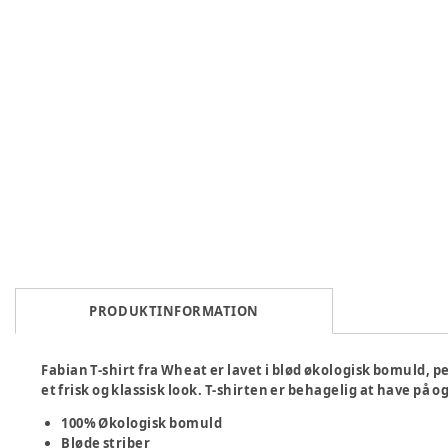
PRODUKTINFORMATION
Fabian T-shirt fra Wheat er lavet i blød økologisk bomuld, pe
et frisk og klassisk look. T-shirten er behagelig at have på o
100% Økologisk bomuld
Bløde striber