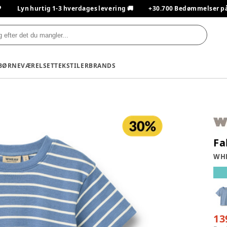

Lyn hurtig 1-3 hverdages levering 🚚
+30.700 Bedømmelser på T
BØRNEVÆRELSET
TEKSTILER
BRANDS
Fa
WH
13