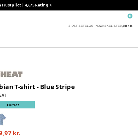
rustpilot | 4,6/5 Rating ⭐️
0
0,00 KR.
SIDST SETE
LOG IND
ØNSKELISTE
bian T-shirt - Blue Stripe
EAT
Outlet
9,97 kr.