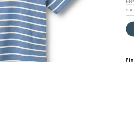
Før
STØ
Fi