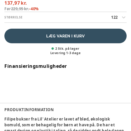
137,97 kr.
Før
229,95 kr.
-
40
%
122
STØRRELSE
LÆG VAREN I KURV
2 Stk. på lager
Levering
1
-
3
dage
Finansieringsmuligheder
PRODUKTINFORMATION
Filipe bukser fra Lil' Atelier er lavet af blød, økologisk
bomuld, som er behagelig for børn at have på. De har et
smart design og elastik i taljen, så de sidder godt hele dagen.