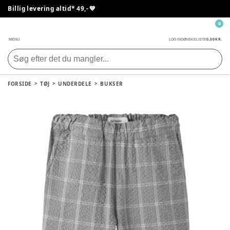
Billig levering altid* 49,- 💙
0
0,00 KR.
MENU
LOG IND
ØNSKELISTE
FORSIDE
TØJ
UNDERDELE
BUKSER