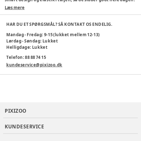
Perfekte til leg og hverdag!
Læs mere
Materiale: 100% økologisk bomuld
Komfortabel pasform
HAR DU ET SPØRGSMÅL? SÅ KONTAKT OS ENDELIG.
Elastik i taljen
Mandag - Fredag: 9-15 (lukket mellem 12-13)
Maskinvask ved 40 °C
Lørdag - Søndag: Lukket
Velegnet til børn
Helligdage: Lukket
Farve
:
Grå
Telefon: 88 88 74 15
Materiale
:
Økologisk bomuld
Producent
:
Bestseller A/S, Name it, Fredskovvej 1, 7330
kundeservice@pixizoo.dk
Brande, Denmark
Produktionsland
:
Indien
Tøj størrelse
:
122 cm / 7 år
Varenummer:
384582
PIXIZOO
KUNDESERVICE