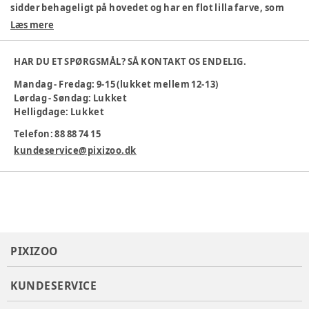
sidder behageligt på hovedet og har en flot lilla farve, som
børn vil elske.
Læs mere
Materiale: 100% bomuld
Beskytter mod solen
HAR DU ET SPØRGSMÅL? SÅ KONTAKT OS ENDELIG.
Blødt og let materiale
Mandag - Fredag: 9-15 (lukket mellem 12-13)
Flot lilla design
Lørdag - Søndag: Lukket
Maskinvask ved 40 °C
Helligdage: Lukket
En venlig og praktisk solhat til sommerens eventyr!
Telefon: 88 88 74 15
Farve
:
Blå
kundeservice@pixizoo.dk
Materiale
:
Bomuld
Producent
:
Bestseller A/S, Name it, Fredskovvej 1, 7330
Brande, Denmark
Produktionsland
:
Indien
Tøj størrelse
:
128 cm / 8 år, 146 cm / 11 år, 140 cm / 10 år, 134 cm
/ 9 år
PIXIZOO
Varenummer:
384654
KUNDESERVICE