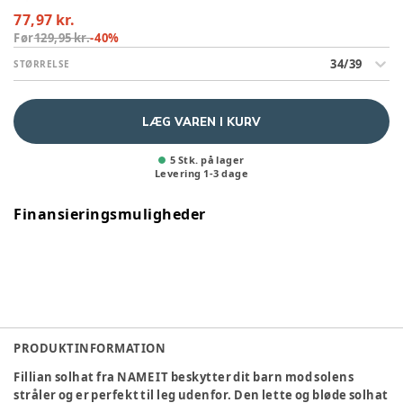
77,97 kr.
Før
129,95 kr.
-
40
%
34/39
STØRRELSE
LÆG VAREN I KURV
5 Stk. på lager
Levering
1
-
3
dage
Finansieringsmuligheder
PRODUKTINFORMATION
Fillian solhat fra NAME IT beskytter dit barn mod solens
stråler og er perfekt til leg udenfor. Den lette og bløde solhat