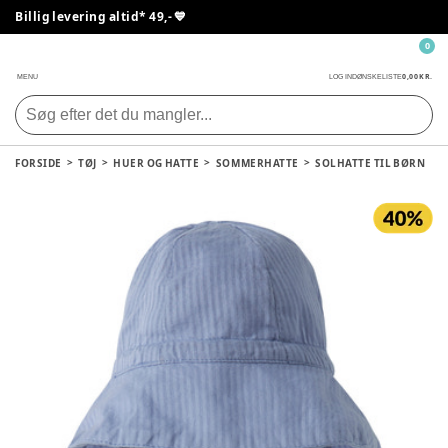
Billig levering altid* 49,- 💙
0
0,00 KR.
MENU
LOG IND
ØNSKELISTE
FORSIDE
TØJ
HUER OG HATTE
SOMMERHATTE
SOLHATTE TIL BØRN