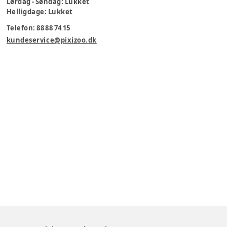
Lørdag - Søndag: Lukket
Helligdage: Lukket
Telefon: 88 88 74 15
kundeservice@pixizoo.dk