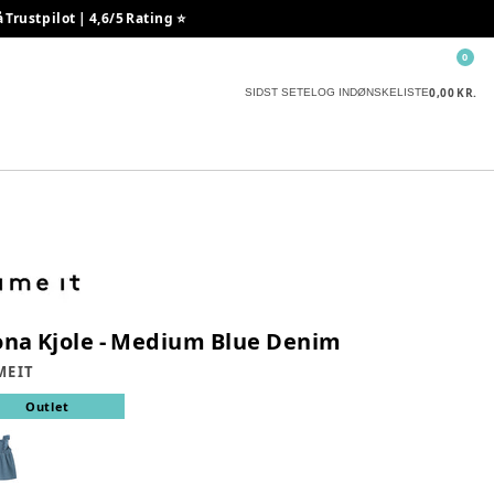
rustpilot | 4,6/5 Rating ⭐️
0
0,00 KR.
SIDST SETE
LOG IND
ØNSKELISTE
ona Kjole - Medium Blue Denim
E IT
Outlet