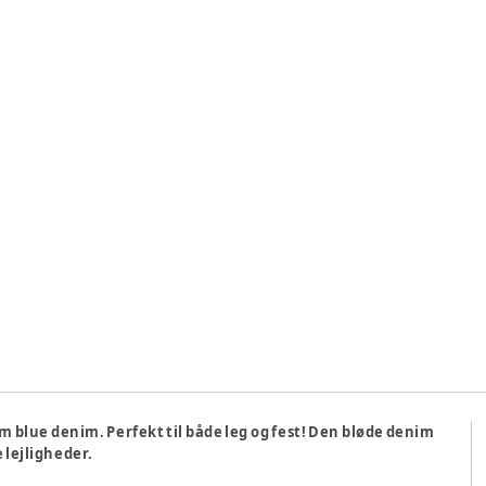
um blue denim. Perfekt til både leg og fest! Den bløde denim
e lejligheder.