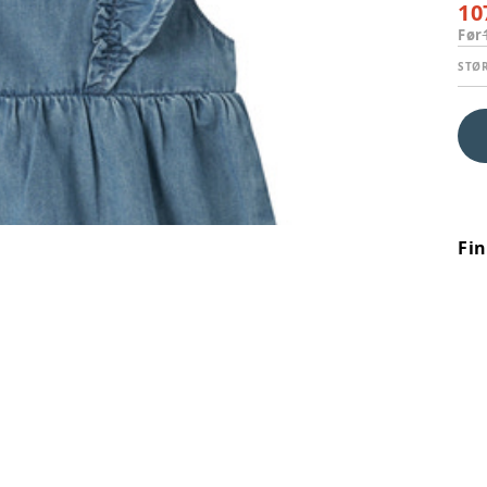
10
Før
STØ
Fi