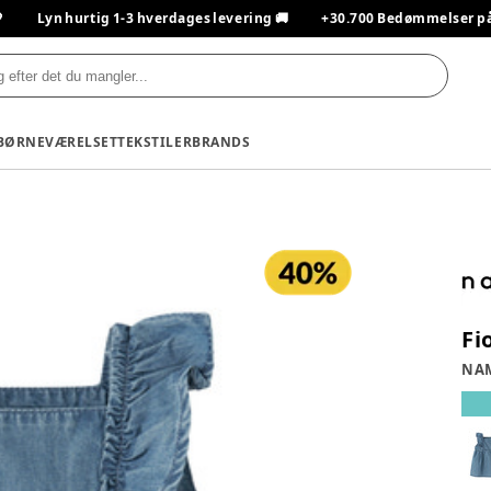

Lyn hurtig 1-3 hverdages levering 🚚
+30.700 Bedømmelser på T
BØRNEVÆRELSET
TEKSTILER
BRANDS
Fi
NAM