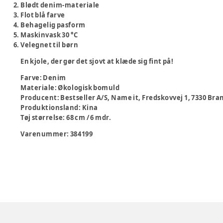
Blødt denim-materiale
Flot blå farve
Behagelig pasform
Maskinvask 30 °C
Velegnet til børn
En kjole, der gør det sjovt at klæde sig fint på!
Farve
:
Denim
Materiale
:
Økologisk bomuld
Producent
:
Bestseller A/S, Name it, Fredskovvej 1, 7330 B
Produktionsland
:
Kina
Tøj størrelse
:
68 cm / 6 mdr.
Varenummer:
384199