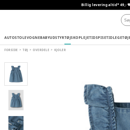
Billig levering altid* 49,- 
AUTOSTOLE
VOGNE
BABYUDSTYR
TØJ
SKO
PLEJETID
SPISETID
LEGETØJ
FORSIDE
TØJ
OVERDELE
KJOLER