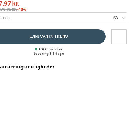
7,97 kr.
179,95 kr.
-
40
%
68
RRELSE
LÆG VAREN I KURV
4 Stk. på lager
Levering
1
-
3
dage
nansieringsmuligheder