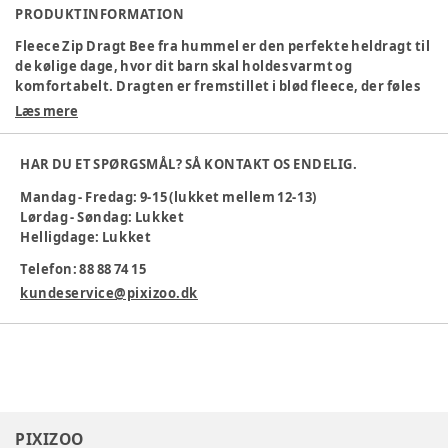
PRODUKTINFORMATION
Fleece Zip Dragt Bee fra hummel er den perfekte heldragt til
de kølige dage, hvor dit barn skal holdes varmt og
komfortabelt. Dragten er fremstillet i blød fleece, der føles
behagelig mod huden og giver god varmeisolering. Den
Læs mere
praktiske lynlås gør det nemt at tage dragten af og på, mens
de elastiske afslutninger ved hænder og fødder sikrer, at
HAR DU ET SPØRGSMÅL? SÅ KONTAKT OS ENDELIG.
kulden holdes ude. Med de ikoniske hummel vinkler og logo
får dragten et sporty og moderne udtryk. Perfekt som
Mandag - Fredag: 9-15 (lukket mellem 12-13)
overtøj på milde dage eller som et ekstra lag under
Lørdag - Søndag: Lukket
regntøjet, så dit barn altid er godt klædt på til leg og eventyr.
Helligdage: Lukket
Materialesammensætning
:
100% PL - Knit
Telefon: 88 88 74 15
Tøj størrelse
:
68 cm / 6 mdr.
kundeservice@pixizoo.dk
Varenummer:
379319
PIXIZOO