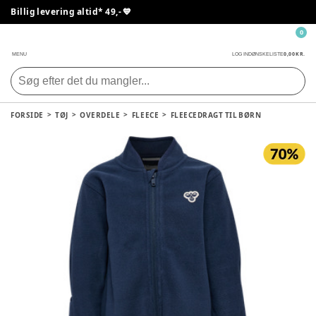
Billig levering altid* 49,- 💙
0
0,00 KR.
MENU
LOG IND
ØNSKELISTE
FORSIDE
TØJ
OVERDELE
FLEECE
FLEECEDRAGT TIL BØRN