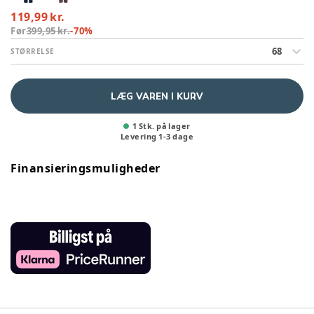
119,99 kr.
Før
399,95 kr.
-
70
%
68
STØRRELSE
LÆG VAREN I KURV
1 Stk. på lager
Levering
1
-
3
dage
Finansieringsmuligheder