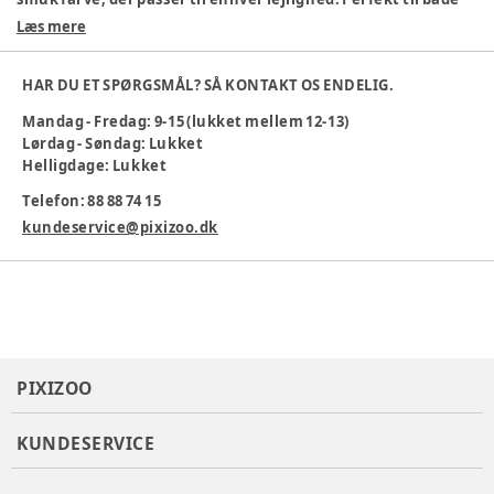
hverdag og fest!
Læs mere
Materiale: 100% økologisk bomuld
Behagelig pasform
HAR DU ET SPØRGSMÅL? SÅ KONTAKT OS ENDELIG.
Sød og enkel stil
Mandag - Fredag: 9-15 (lukket mellem 12-13)
Maskinvask ved 40 °
Lørdag - Søndag: Lukket
Farve
:
Beige
Helligdage: Lukket
Materiale
:
Økologisk bomuld
Telefon: 88 88 74 15
Producent
:
Bestseller A/S, Name it, Fredskovvej 1, 7330
Brande, Denmark
kundeservice@pixizoo.dk
Produktionsland
:
Kina
Tøj størrelse
:
98 cm / 3 år
Varenummer:
384565
PIXIZOO
KUNDESERVICE