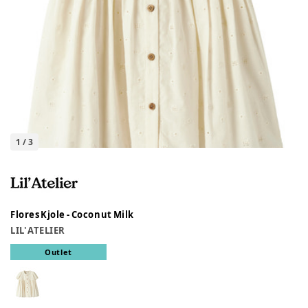
1
/
3
Flores Kjole - Coconut Milk
LIL' ATELIER
Outlet