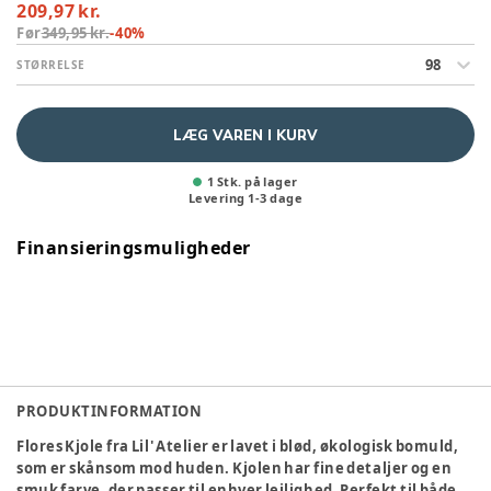
209,97 kr.
Før
349,95 kr.
-
40
%
98
STØRRELSE
LÆG VAREN I KURV
1 Stk. på lager
Levering
1
-
3
dage
Finansieringsmuligheder
PRODUKTINFORMATION
Flores Kjole fra Lil' Atelier er lavet i blød, økologisk bomuld,
som er skånsom mod huden. Kjolen har fine detaljer og en
smuk farve, der passer til enhver lejlighed. Perfekt til både