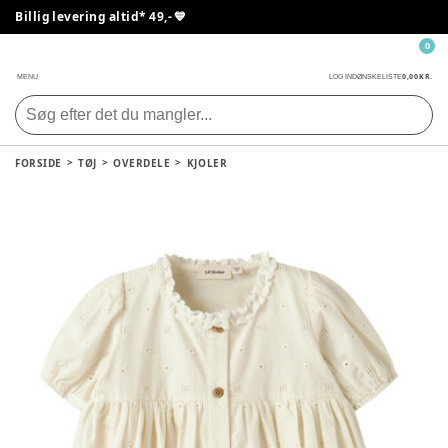
Billig levering altid* 49,- 💙
0
0,00 KR.
MENU
LOG IND
ØNSKELISTE
FORSIDE
TØJ
OVERDELE
KJOLER