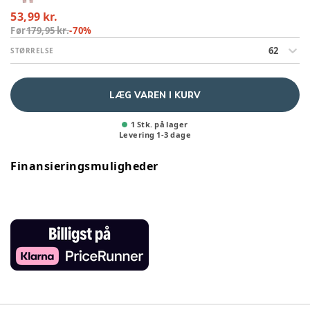
53,99 kr.
Før
179,95 kr.
-
70
%
62
STØRRELSE
LÆG VAREN I KURV
1 Stk. på lager
Levering
1
-
3
dage
Finansieringsmuligheder