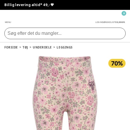
Billig levering altid* 49,- 💙
0
0,00 KR.
MENU
LOG IND
ØNSKELISTE
FORSIDE
TØJ
UNDERDELE
LEGGINGS