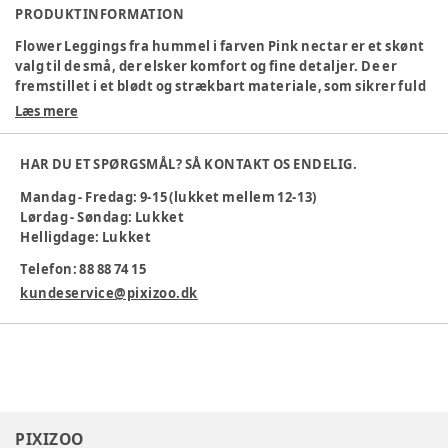
PRODUKTINFORMATION
Flower Leggings fra hummel i farven Pink nectar er et skønt
valg til de små, der elsker komfort og fine detaljer. De er
fremstillet i et blødt og strækbart materiale, som sikrer fuld
bevægelsesfrihed hele dagen. Det søde blomsterprint i
Læs mere
lyserøde og grønne nuancer giver et frisk og feminint
udtryk, mens den elastiske talje sørger for, at leggingsene
HAR DU ET SPØRGSMÅL? SÅ KONTAKT OS ENDELIG.
sidder godt uden at stramme. Det diskrete hummel-logo på
hoften tilføjer et sporty touch, og leggingsene er perfekte til
Mandag - Fredag: 9-15 (lukket mellem 12-13)
både hverdag og festlige lejligheder. De er nemme at
Lørdag - Søndag: Lukket
kombinere med både kjoler, tunikaer og t-shirts, og kan
Helligdage: Lukket
bruges året rundt.
Telefon: 88 88 74 15
Materialesammensætning
:
95% CO,5% EA - Knit
kundeservice@pixizoo.dk
Tøj størrelse
:
62 cm / 3 mdr.
Varenummer:
379310
PIXIZOO