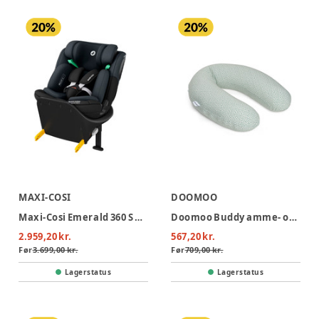
MAXI-COSI
DOOMOO
Maxi-Cosi Emerald 360 S Autostol - Tonal Black
Doomoo Buddy amme- og graviditetspude – Cloudy Kak
2.959,20 kr.
567,20 kr.
Før
3.699,00 kr.
Før
709,00 kr.
Lagerstatus
Lagerstatus