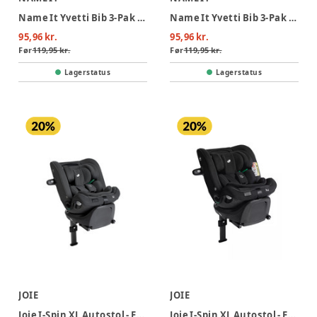
Name It Yvetti Bib 3-Pak - Dark Sapphire
Name It Yvetti Bib 3-Pak - Mustang
95,96 kr.
95,96 kr.
Før
119,95 kr.
Før
119,95 kr.
Lagerstatus
Lagerstatus
JOIE
JOIE
Joie I-Spin XL Autostol - Ebony
Joie I-Spin XL Autostol - Eclipse