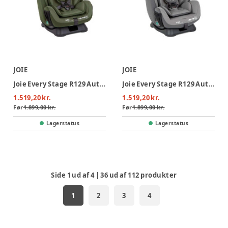
JOIE
JOIE
Joie Every Stage R129 Autostol - Moss
Joie Every Stage R129 Autostol - Cobble Stone
1.519,20 kr.
1.519,20 kr.
Før
1.899,00 kr.
Før
1.899,00 kr.
Lagerstatus
Lagerstatus
Side
1
ud af
4
|
36
ud af
112
produkter
1
2
3
4