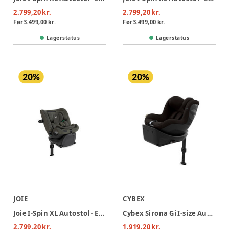
2.799,20 kr.
2.799,20 kr.
Før
3.499,00 kr.
Før
3.499,00 kr.
Lagerstatus
Lagerstatus
JOIE
CYBEX
Joie I-Spin XL Autostol - Evergreen
Cybex Sirona Gi I-size Autostol - Magic Black
2.799,20 kr.
1.919,20 kr.