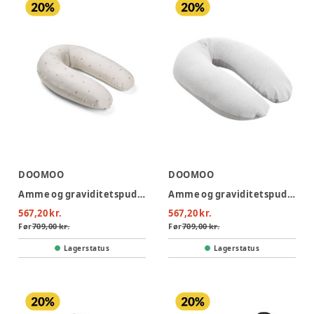
DOOMOO
DOOMOO
Amme og graviditetspude - Svampe
Amme og graviditetspude - Grå
567,20 kr.
567,20 kr.
Før
709,00 kr.
Før
709,00 kr.
Lagerstatus
Lagerstatus