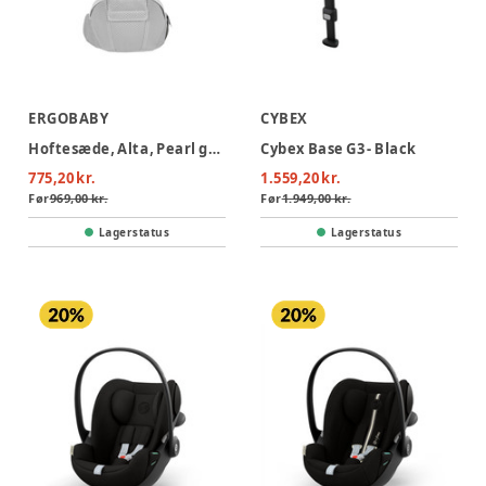
ERGOBABY
CYBEX
Hoftesæde, Alta, Pearl grey
Cybex Base G3 - Black
775,20 kr.
1.559,20 kr.
Før
969,00 kr.
Før
1.949,00 kr.
Lagerstatus
Lagerstatus