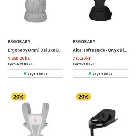
ERGOBABY
ERGOBABY
Ergobaby Omni Deluxe Bæresele Mesh - Pearl Grey
Alta Hoftesæde - Onyx Black
1.359,20 kr.
775,20 kr.
Før
1.699,00 kr.
Før
969,00 kr.
Lagerstatus
Lagerstatus