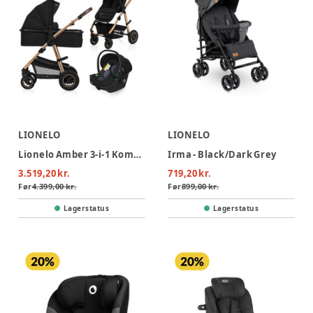
LIONELO
LIONELO
Lionelo Amber 3-i-1 Kombivognspakke - Black Onyx
Irma - Black/Dark Grey
3.519,20 kr.
719,20 kr.
Før
4.399,00 kr.
Før
899,00 kr.
Lagerstatus
Lagerstatus