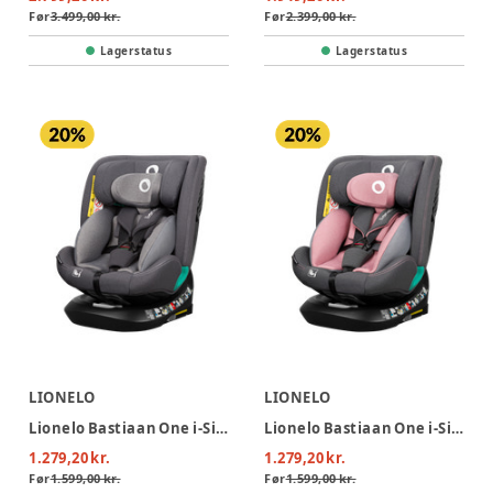
Før
3.499,00 kr.
Før
2.399,00 kr.
Lagerstatus
Lagerstatus
LIONELO
LIONELO
Lionelo Bastiaan One i-Size Autostol - Grey Stone
Lionelo Bastiaan One i-Size Autostol - Pink Rose
1.279,20 kr.
1.279,20 kr.
Før
1.599,00 kr.
Før
1.599,00 kr.