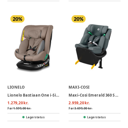
LIONELO
MAXI-COSI
Lionelo Bastiaan One i-Size Autostol - Beige Sand
Maxi-Cosi Emerald 360 S Autostol - Tonal Graphite
1.279,20 kr.
2.959,20 kr.
Før
1.599,00 kr.
Før
3.699,00 kr.
Lagerstatus
Lagerstatus