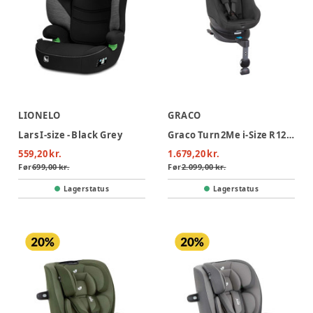
LIONELO
GRACO
Lars I-size - Black Grey
Graco Turn2Me i-Size R129 Autostol - Midnight
559,20 kr.
1.679,20 kr.
Før
699,00 kr.
Før
2.099,00 kr.
Lagerstatus
Lagerstatus