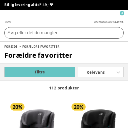
Billig levering altid* 49,- 💙
0
0,00 KR.
MENU
LOG IND
ØNSKELISTE
FORSIDE
FORÆLDRE FAVORITTER
Forældre favoritter
Filtre
Relevans
112 produkter