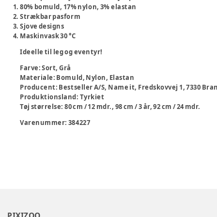
80% bomuld, 17% nylon, 3% elastan
Strækbar pasform
Sjove designs
Maskinvask 30 °C
Ideelle til leg og eventyr!
Farve
:
Sort, Grå
Materiale
:
Bomuld, Nylon, Elastan
Producent
:
Bestseller A/S, Name it, Fredskovvej 1, 7330 B
Produktionsland
:
Tyrkiet
Tøj størrelse
:
80 cm / 12 mdr., 98 cm / 3 år, 92 cm / 24 mdr.
Varenummer:
384227
PIXIZOO