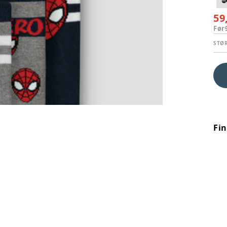
59
Før
STØ
Fi