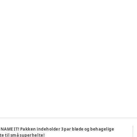
NAME IT! Pakken indeholder 3 par bløde og behagelige
e til små superhelte!