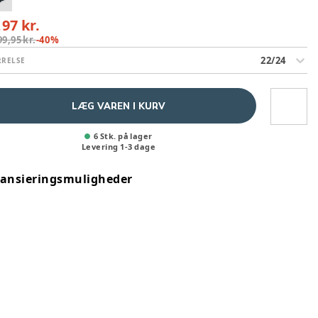
,97 kr.
99,95 kr.
-
40
%
22/24
RRELSE
LÆG VAREN I KURV
6 Stk. på lager
Levering
1
-
3
dage
nansieringsmuligheder