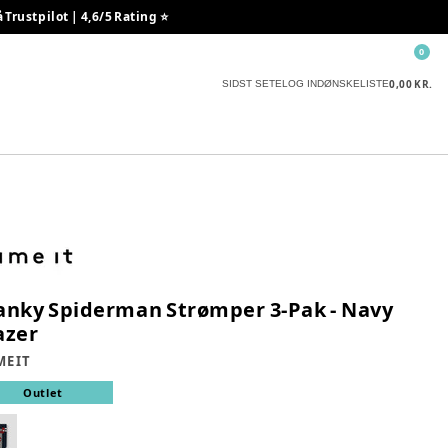
rustpilot | 4,6/5 Rating ⭐️
0
0,00 KR.
SIDST SETE
LOG IND
ØNSKELISTE
anky Spiderman Strømper 3-Pak - Navy
azer
E IT
Outlet