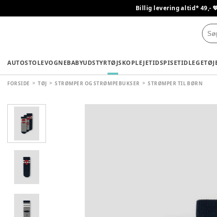
Billig levering altid* 49,- 
AUTOSTOLE
VOGNE
BABYUDSTYR
TØJ
SKO
PLEJETID
SPISETID
LEGETØJ
FORSIDE
TØJ
STRØMPER OG STRØMPEBUKSER
STRØMPER TIL BØRN