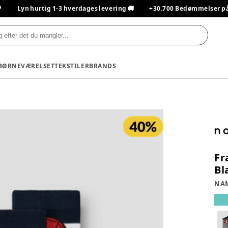

Lyn hurtig 1-3 hverdages levering 🚚
+30.700 Bedømmelser på T
BØRNEVÆRELSET
TEKSTILER
BRANDS
Fr
Bl
NAM