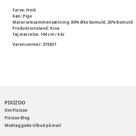
Farve
:
Hvid
Køn
:
Pige
Materialesammensætning
:
80% Øko bomuld, 20% Bomuld
Produktionsland
:
Kina
Tøj størrelse
:
104 cm / 4 år
Varenummer:
376831
PIXIZOO
Om Pixizoo
Pixizoo Blog
Modtag gode tilbud på mail