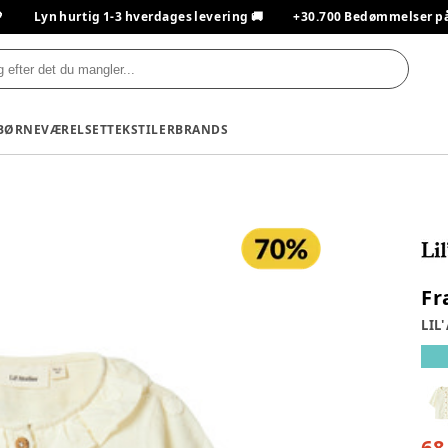

Lyn hurtig 1-3 hverdages levering 🚚
+30.700 Bedømmelser på T
BØRNEVÆRELSET
TEKSTILER
BRANDS
Fr
LIL'
68