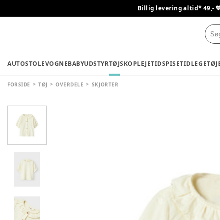
Billig levering altid* 49,- 
AUTOSTOLE
VOGNE
BABYUDSTYR
TØJ
SKO
PLEJETID
SPISETID
LEGETØJ
FORSIDE
TØJ
OVERDELE
SKJORTER