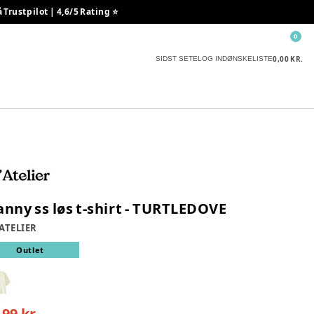
rustpilot | 4,6/5 Rating ⭐️
0
0,00 KR.
SIDST SETE
LOG IND
ØNSKELISTE
anny ss løs t-shirt - TURTLEDOVE
 ATELIER
Outlet
,99 kr.