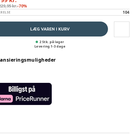
229,95 kr.
-
70
%
104
RRELSE
LÆG VAREN I KURV
2 Stk. på lager
Levering
1
-
3
dage
nansieringsmuligheder