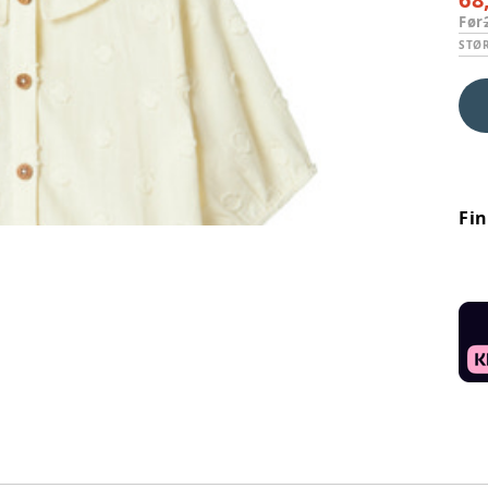
Før
STØ
Fi