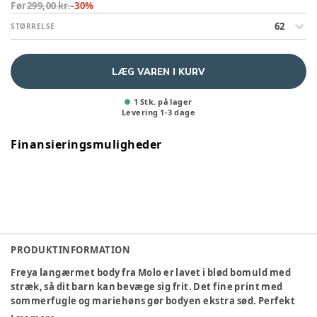
Før
299,00 kr.
-
30
%
62
STØRRELSE
LÆG VAREN I KURV
1 Stk. på lager
Levering
1
-
3
dage
Finansieringsmuligheder
PRODUKTINFORMATION
Freya langærmet body fra Molo er lavet i blød bomuld med
stræk, så dit barn kan bevæge sig frit. Det fine print med
sommerfugle og mariehøns gør bodyen ekstra sød. Perfekt
til både leg og hygge!