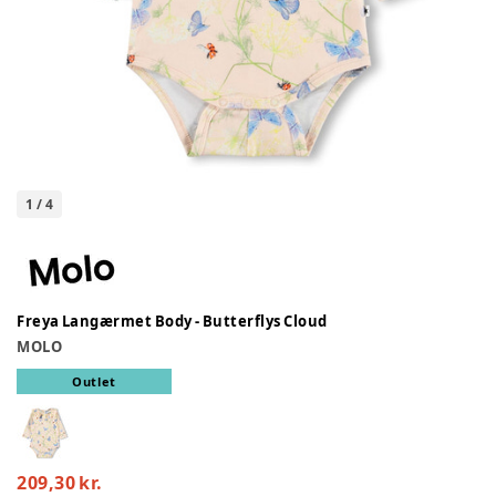
1
/
4
Freya Langærmet Body - Butterflys Cloud
MOLO
Outlet
209,30 kr.