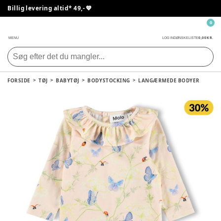
Billig levering altid* 49,- 💙
0
0,00 KR.
MENU
LOG IND
ØNSKELISTE
FORSIDE
TØJ
BABYTØJ
BODYSTOCKING
LANGÆRMEDE BODYER