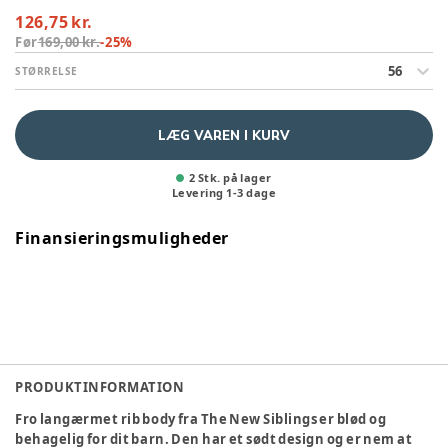
126,75 kr.
Før
169,00 kr.
-
25
%
56
STØRRELSE
LÆG VAREN I KURV
2 Stk. på lager
Levering
1
-
3
dage
Finansieringsmuligheder
PRODUKTINFORMATION
Fro langærmet rib body fra The New Siblings er blød og
behagelig for dit barn. Den har et sødt design og er nem at