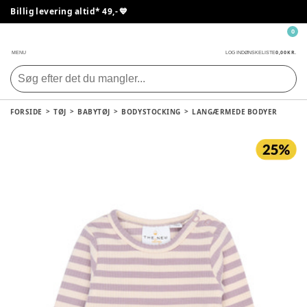
Billig levering altid* 49,- 💙
0
0,00 KR.
MENU
LOG IND
ØNSKELISTE
FORSIDE
TØJ
BABYTØJ
BODYSTOCKING
LANGÆRMEDE BODYER