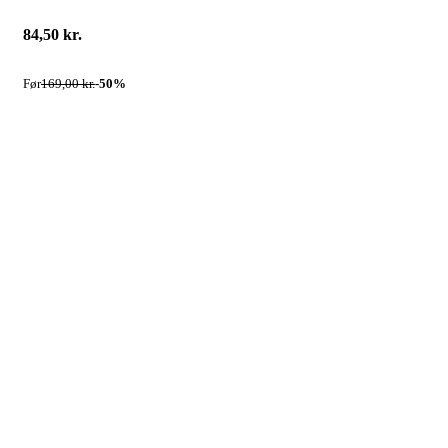
84,50 kr.
Før
169,00 kr.
-
50
%
110
STØRRELSE
LÆG VAREN I KURV
2 Stk. på lager
Levering
1
-
3
dage
Finansieringsmuligheder
PRODUKTINFORMATION