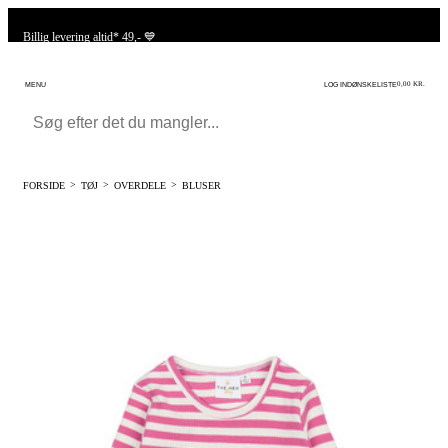
Billig levering altid* 49,- 💙
0
0,00 KR.
MENU
LOG IND
ØNSKELISTE
FORSIDE
TØJ
OVERDELE
BLUSER