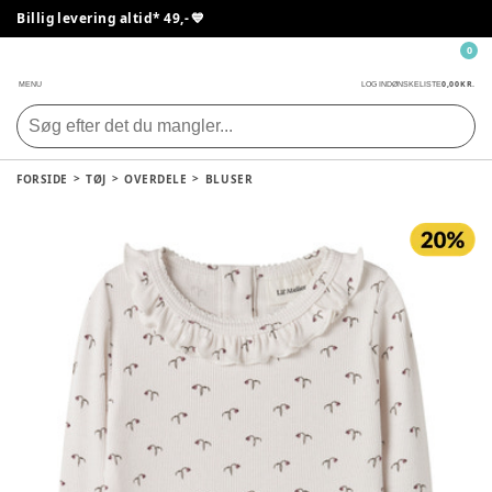
Billig levering altid* 49,- 💙
0
0,00 KR.
MENU
LOG IND
ØNSKELISTE
FORSIDE
TØJ
OVERDELE
BLUSER