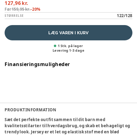
127,96 kr.
Før
159,95 kr.
-
20
%
122/128
STØRRELSE
LÆG VAREN I KURV
1 Stk. på lager
Levering
1
-
3
dage
Finansieringsmuligheder
PRODUKTINFORMATION
Sæt det perfekte outfit sammen til dit barn med
kvalitetsstilarter til hverdagsbrug, og skab et behageligt og
trendy look. Jersey er et let og elastisk stof med en blød