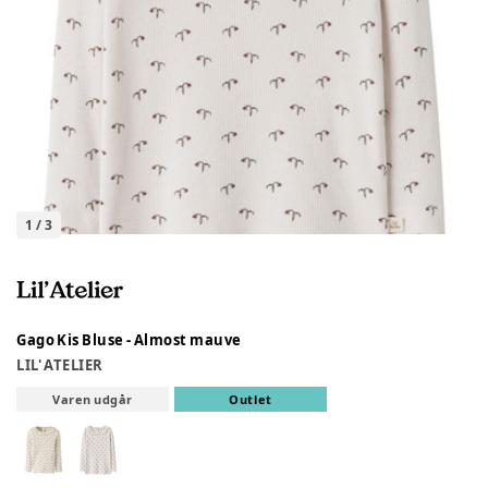
1
/
3
Gago Kis Bluse - Almost mauve
LIL' ATELIER
Varen udgår
Outlet