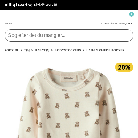
Billig levering altid* 49,- 💙
0
0,00 KR.
MENU
LOG IND
ØNSKELISTE
FORSIDE
TØJ
BABYTØJ
BODYSTOCKING
LANGÆRMEDE BODYER