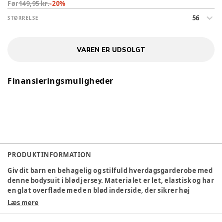
Før
149,95 kr.
-
20
%
56
STØRRELSE
VAREN ER UDSOLGT
Finansieringsmuligheder
PRODUKTINFORMATION
Giv dit barn en behagelig og stilfuld hverdagsgarderobe med
denne bodysuit i blød jersey. Materialet er let, elastisk og har
en glat overflade med en blød inderside, der sikrer høj
komfort og god bevægelsesfrihed hele dagen. Bodysuiten
Læs mere
har rund hals, lange ærmer og et gentaget print over hele
overfladen, der giver et sødt og legende udtryk. Et lille