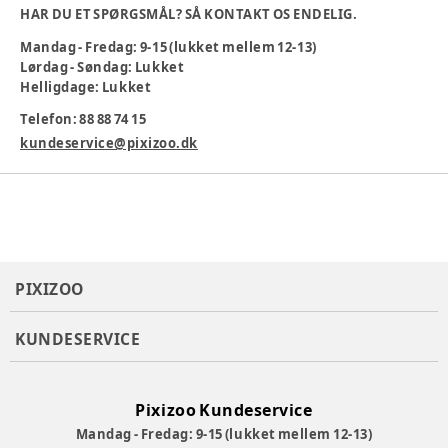
HAR DU ET SPØRGSMÅL? SÅ KONTAKT OS ENDELIG.
mærke-detalje tilføjer et fint touch til designet. Perfekt som
basisdel i garderoben – både alene og under andet tøj.
Mandag - Fredag: 9-15 (lukket mellem 12-13)
Produktdetaljer: Produkttype: Bodysuit Materiale: Jersey –
Lørdag - Søndag: Lukket
let og strækbart med blød inderside Halsudskæring: Rund
Helligdage: Lukket
hals Ærmer: Lange ærmer Print: All-over print Ekstra
detaljer: Mærke Advarsel: Holdes væk fra ild
Telefon: 88 88 74 15
kundeservice@pixizoo.dk
Farve
:
Beige
Materialesammensætning
:
57% Øko Bomuld 38%Lyo T™
5%ELA
Tøj størrelse
:
56 cm / 1 mdr.
Varenummer:
379663
PIXIZOO
KUNDESERVICE
Pixizoo Kundeservice
Mandag - Fredag: 9-15 (lukket mellem 12-13)