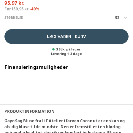
95,97 kr.
Før
159,95 kr.
-
40
%
92
STØRRELSE
LÆG VAREN I KURV
3 Stk. på lager
Levering
1
-
3
dage
Finansieringsmuligheder
PRODUKTINFORMATION
Gayo Sag Bluse fra Lil' Atelier i farven Coconut er en skøn og
alsidig bluse til de mindste. Den er fremstillet i en blød og
behagelig kvalitet, der sikrer komfort hele dagen. Blusen