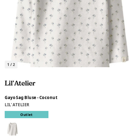
1
/
2
Gayo Sag Bluse - Coconut
LIL' ATELIER
Outlet