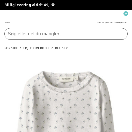
Billig levering altid* 49,- 💙
0
0,00 KR.
MENU
LOG IND
ØNSKELISTE
FORSIDE
TØJ
OVERDELE
BLUSER