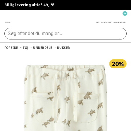
Billig levering altid* 49,- 💙
0
0,00 KR.
MENU
LOG IND
ØNSKELISTE
FORSIDE
TØJ
UNDERDELE
BUKSER