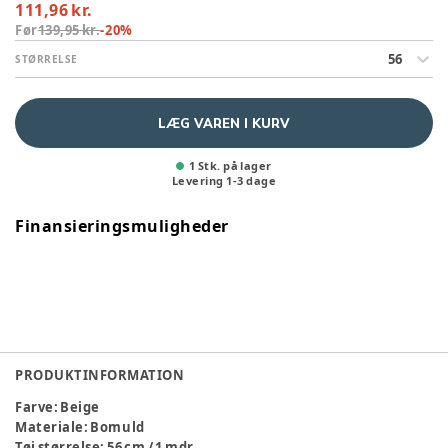
111,96 kr.
Før
139,95 kr.
-
20
%
56
STØRRELSE
LÆG VAREN I KURV
1 Stk. på lager
Levering
1
-
3
dage
Finansieringsmuligheder
PRODUKTINFORMATION
Farve
:
Beige
Materiale
:
Bomuld
Tøj størrelse
:
56 cm / 1 mdr.