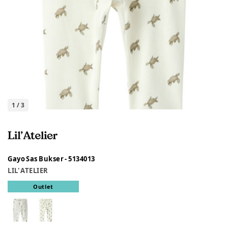
1
/
3
Gayo Sas Bukser - 5134013
LIL' ATELIER
Outlet