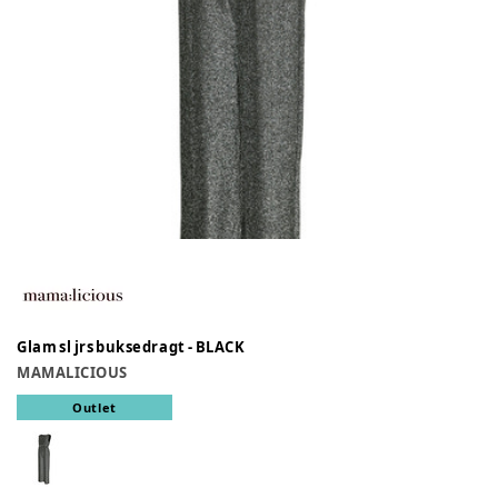
Glam sl jrs buksedragt - BLACK
MAMALICIOUS
Outlet