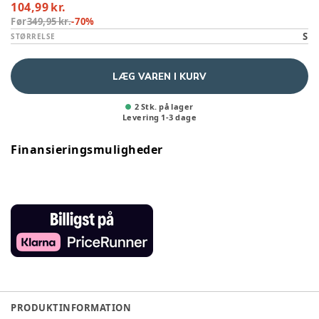
104,99 kr.
Før
349,95 kr.
-
70
%
S
STØRRELSE
LÆG VAREN I KURV
2 Stk. på lager
Levering
1
-
3
dage
Finansieringsmuligheder
PRODUKTINFORMATION