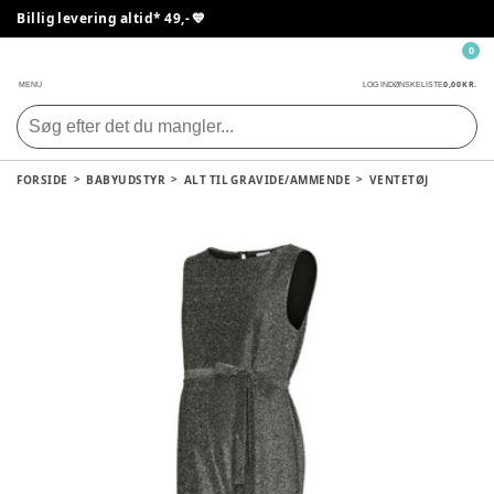
Billig levering altid* 49,- 💙
0
0,00 KR.
MENU
LOG IND
ØNSKELISTE
FORSIDE
BABYUDSTYR
ALT TIL GRAVIDE/AMMENDE
VENTETØJ