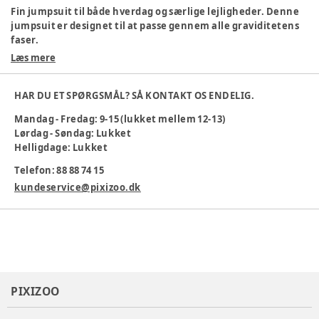
Fin jumpsuit til både hverdag og særlige lejligheder. Denne
jumpsuit er designet til at passe gennem alle graviditetens
faser.
Læs mere
Farve
:
Svart
Køn
:
Kvinde
Materiale
:
Polyester
HAR DU ET SPØRGSMÅL? SÅ KONTAKT OS ENDELIG.
Materialesammensætning
:
96% Polyester, 4% Elastane
Mandag - Fredag: 9-15 (lukket mellem 12-13)
Varenummer:
371120
Lørdag - Søndag: Lukket
Helligdage: Lukket
Telefon: 88 88 74 15
kundeservice@pixizoo.dk
PIXIZOO