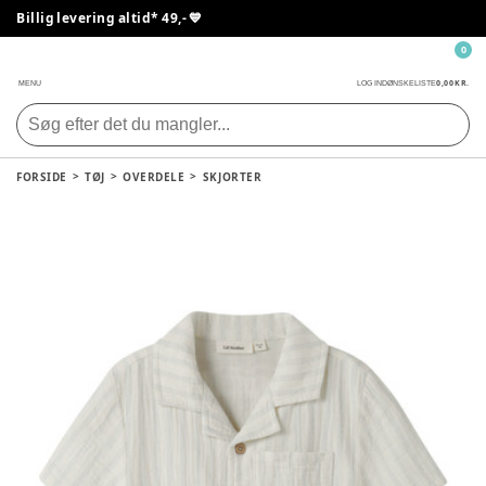
Billig levering altid* 49,- 💙
0
0,00 KR.
MENU
LOG IND
ØNSKELISTE
FORSIDE
TØJ
OVERDELE
SKJORTER