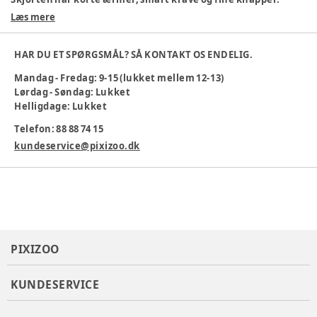
Perfekt til både hverdag og fest!
Læs mere
Materiale: 100% bomuld
Klassisk og tidløst design
HAR DU ET SPØRGSMÅL? SÅ KONTAKT OS ENDELIG.
Behagelig pasform
Mandag - Fredag: 9-15 (lukket mellem 12-13)
Maskinvask ved 40 °C
Lørdag - Søndag: Lukket
En skøn skjorte til små eventyrere!
Helligdage: Lukket
Farve
:
Hvid
Telefon: 88 88 74 15
Materiale
:
Bomuld
kundeservice@pixizoo.dk
Tøj størrelse
:
110 cm / 5 år
Varenummer:
385054
PIXIZOO
KUNDESERVICE