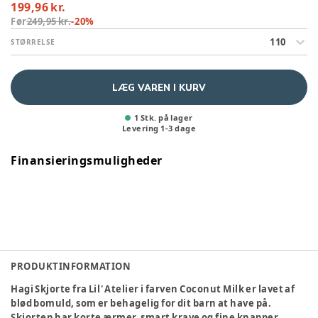
199,96 kr.
Før
249,95 kr.
-
20
%
110
STØRRELSE
LÆG VAREN I KURV
1 Stk. på lager
Levering
1
-
3
dage
Finansieringsmuligheder
PRODUKTINFORMATION
Hagi Skjorte fra Lil' Atelier i farven Coconut Milk er lavet af
blød bomuld, som er behagelig for dit barn at have på.
Skjorten har korte ærmer, smart krave og fine knapper.