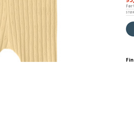
Før
STØ
Fi