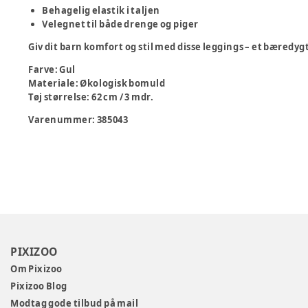
Behagelig elastik i taljen
Velegnet til både drenge og piger
Giv dit barn komfort og stil med disse leggings – et bæredygt
Farve
:
Gul
Materiale
:
Økologisk bomuld
Tøj størrelse
:
62 cm / 3 mdr.
Varenummer:
385043
PIXIZOO
Om Pixizoo
Pixizoo Blog
Modtag gode tilbud på mail