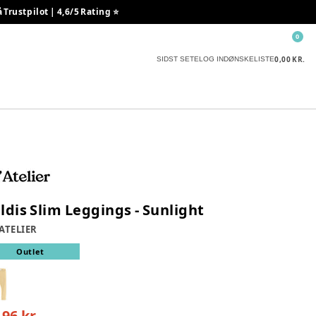
rustpilot | 4,6/5 Rating ⭐️
0
0,00 KR.
SIDST SETE
LOG IND
ØNSKELISTE
ldis Slim Leggings - Sunlight
 ATELIER
Outlet
,96 kr.