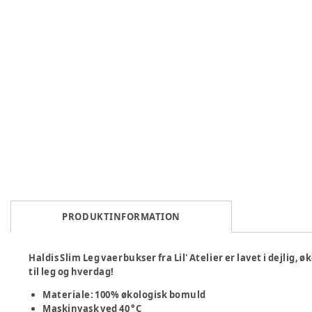
PRODUKTINFORMATION
Haldis Slim Leg vaerbukser fra Lil' Atelier er lavet i dejlig
til leg og hverdag!
Materiale: 100% økologisk bomuld
Maskinvask ved 40 °C