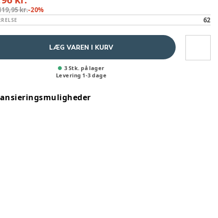
119,95 kr.
-
20
%
62
RRELSE
LÆG VAREN I KURV
3 Stk. på lager
Levering
1
-
3
dage
nansieringsmuligheder