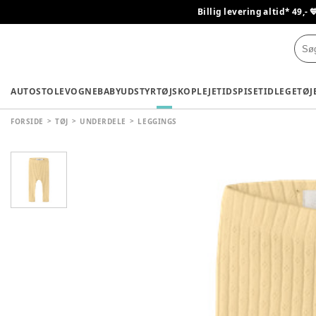
Billig levering altid* 49,- 
AUTOSTOLE
VOGNE
BABYUDSTYR
TØJ
SKO
PLEJETID
SPISETID
LEGETØJ
FORSIDE
TØJ
UNDERDELE
LEGGINGS