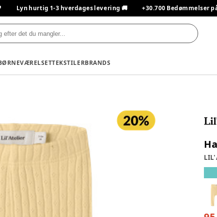

Lyn hurtig 1-3 hverdages levering 🚚
+30.700 Bedømmelser på T
BØRNEVÆRELSET
TEKSTILER
BRANDS
Ha
LIL'
95