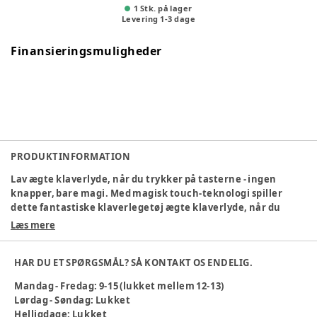
1 Stk. på lager
Levering
1
-
3
dage
Finansieringsmuligheder
PRODUKTINFORMATION
Lav ægte klaverlyde, når du trykker på tasterne - ingen
knapper, bare magi. Med magisk touch-teknologi spiller
dette fantastiske klaverlegetøj ægte klaverlyde, når du
trykker på tasterne - ingen knapper, bare magi. To
Læs mere
spillemetoder giver din mini maestro mulighed for at spille
klassisk musik i lege mode eller følge de farvekodede
HAR DU ET SPØRGSMÅL? SÅ KONTAKT OS ENDELIG.
musikark, der matcher de farvede noter på arkene til de
farvede taster på klaveret. Klaveret giver de unge musikere
Mandag - Fredag: 9-15 (lukket mellem 12-13)
mulighed for at lave deres egne melodier, og med
Lørdag - Søndag: Lukket
en volumen knap er det muligt at skrue enten op eller ned.
Helligdage: Lukket