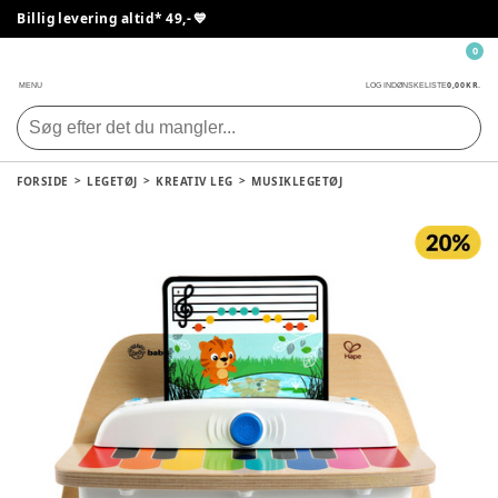
Billig levering altid* 49,- 💙
0
0,00 KR.
MENU
LOG IND
ØNSKELISTE
FORSIDE
LEGETØJ
KREATIV LEG
MUSIKLEGETØJ