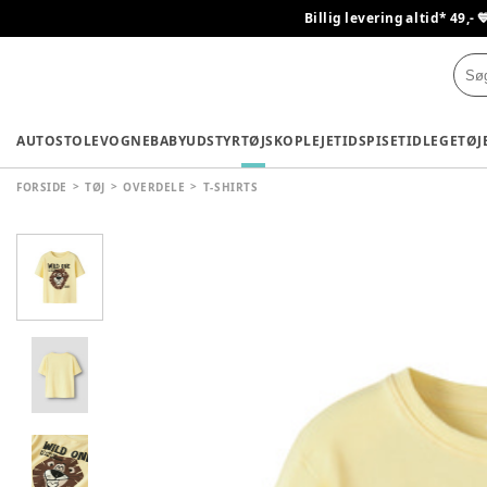
Billig levering altid* 49,- 
AUTOSTOLE
VOGNE
BABYUDSTYR
TØJ
SKO
PLEJETID
SPISETID
LEGETØJ
FORSIDE
TØJ
OVERDELE
T-SHIRTS