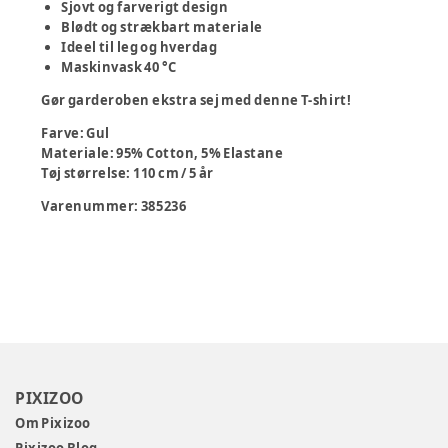
Sjovt og farverigt design
Blødt og strækbart materiale
Ideel til leg og hverdag
Maskinvask 40 °C
Gør garderoben ekstra sej med denne T-shirt!
Farve
:
Gul
Materiale
:
95% Cotton, 5% Elastane
Tøj størrelse
:
110 cm / 5 år
Varenummer:
385236
PIXIZOO
Om Pixizoo