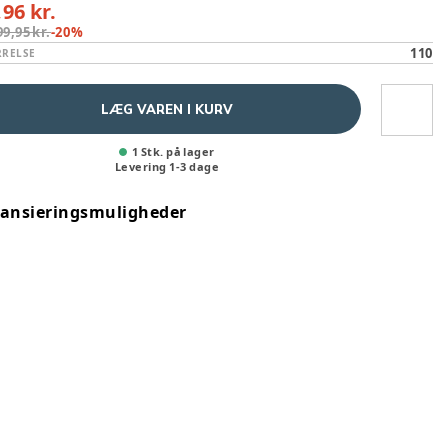
,96 kr.
99,95 kr.
-
20
%
110
RRELSE
LÆG VAREN I KURV
1 Stk. på lager
Levering
1
-
3
dage
nansieringsmuligheder