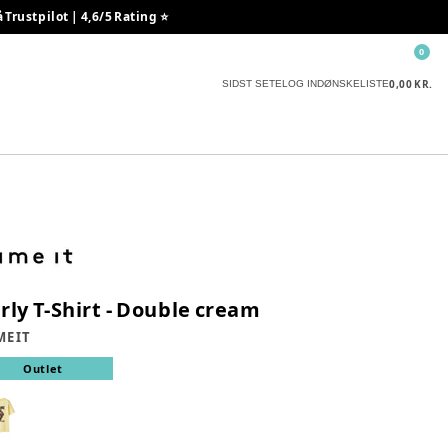
rustpilot | 4,6/5 Rating ⭐️
0
0,00 KR.
SIDST SETE
LOG IND
ØNSKELISTE
rly T-Shirt - Double cream
E IT
Outlet