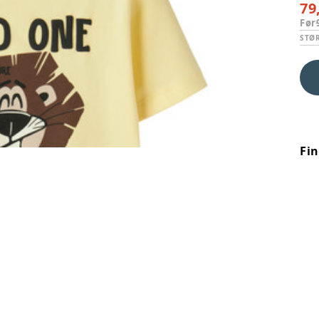
79
Før
STØ
Fi