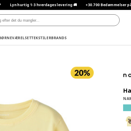

Lyn hurtig 1-3 hverdages levering 🚚
+30.700 Bedømmelser på T
BØRNEVÆRELSET
TEKSTILER
BRANDS
Ha
NAM