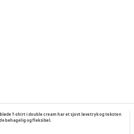
bløde T-shirt i double cream har et sjovt løvetryk og teksten
de behagelig og fleksibel.