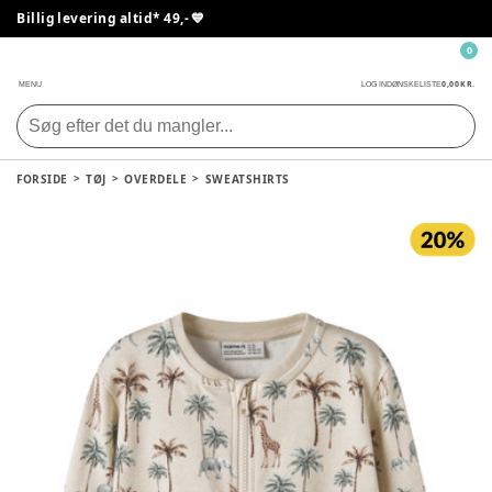
Billig levering altid* 49,- 💙
0
0,00 KR.
MENU
LOG IND
ØNSKELISTE
FORSIDE
TØJ
OVERDELE
SWEATSHIRTS