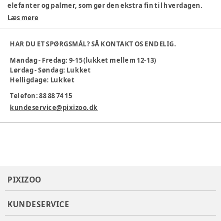
elefanter og palmer, som gør den ekstra fin til hverdagen.
Sweatshirten er lavet i 95% bomuld og 5% elastan, så den er
Læs mere
både strækbar og komfortabel. Perfekt til leg og hygge!
Materiale: 95% bomuld, 5% elastan
HAR DU ET SPØRGSMÅL? SÅ KONTAKT OS ENDELIG.
Sjovt dyreprint
Mandag - Fredag: 9-15 (lukket mellem 12-13)
Blødt materiale
Lørdag - Søndag: Lukket
Behagelig pasform
Helligdage: Lukket
Maskinvask 40 °C
Telefon: 88 88 74 15
Farve
:
Beige
Materiale
:
95% Cotton, 5% Elastane
kundeservice@pixizoo.dk
Tøj størrelse
:
92 cm / 24 mdr.
Varenummer:
385208
PIXIZOO
KUNDESERVICE