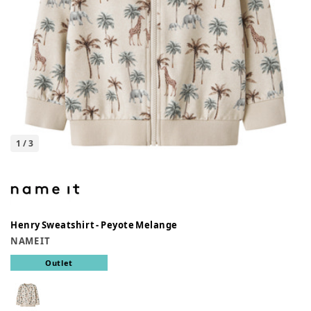
1
/
3
Henry Sweatshirt - Peyote Melange
NAME IT
Outlet