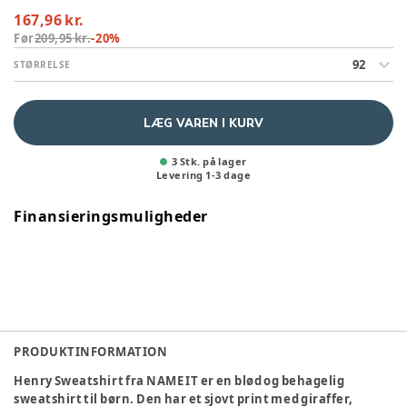
167,96 kr.
Før
209,95 kr.
-
20
%
92
STØRRELSE
LÆG VAREN I KURV
3 Stk. på lager
Levering
1
-
3
dage
Finansieringsmuligheder
PRODUKTINFORMATION
Henry Sweatshirt fra NAME IT er en blød og behagelig
sweatshirt til børn. Den har et sjovt print med giraffer,