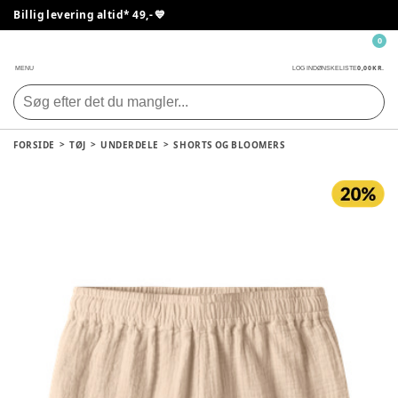
Billig levering altid* 49,- 💙
0
0,00 KR.
MENU
LOG IND
ØNSKELISTE
FORSIDE
TØJ
UNDERDELE
SHORTS OG BLOOMERS