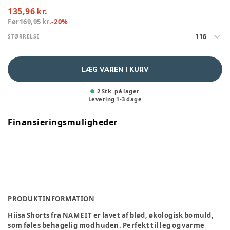
135,96 kr.
Før
169,95 kr.
-
20
%
116
STØRRELSE
LÆG VAREN I KURV
2 Stk. på lager
Levering
1
-
3
dage
Finansieringsmuligheder
PRODUKTINFORMATION
Hiisa Shorts fra NAME IT er lavet af blød, økologisk bomuld,
som føles behagelig mod huden. Perfekt til leg og varme