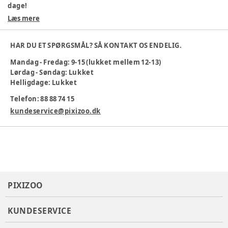
dage!
Læs mere
Materiale: 100% økologisk bomuld
Behagelig pasform
Velegnet til børn
HAR DU ET SPØRGSMÅL? SÅ KONTAKT OS ENDELIG.
Maskinvask 40°
Mandag - Fredag: 9-15 (lukket mellem 12-13)
Materiale
:
Økologisk bomuld
Lørdag - Søndag: Lukket
Tøj størrelse
:
116 cm / 6 år
Helligdage: Lukket
Varenummer:
385192
Telefon: 88 88 74 15
kundeservice@pixizoo.dk
PIXIZOO
KUNDESERVICE