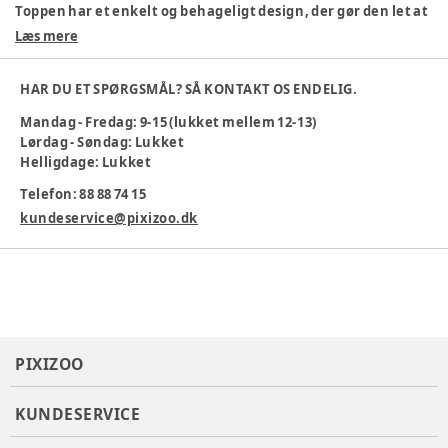
Toppen har et enkelt og behageligt design, der gør den let at
bevæge sig i.
Læs mere
Materiale: 100% økologisk bomuld
Behagelig pasform
HAR DU ET SPØRGSMÅL? SÅ KONTAKT OS ENDELIG.
Velegnet til børn
Mandag - Fredag: 9-15 (lukket mellem 12-13)
Maskinvask 30°
Lørdag - Søndag: Lukket
Et miljøvenligt valg til garderoben, hvor komfort og kvalitet
Helligdage: Lukket
er i fokus.
Telefon: 88 88 74 15
Materiale
:
Økologisk bomuld
kundeservice@pixizoo.dk
Tøj størrelse
:
92 cm / 24 mdr.
Varenummer:
385195
PIXIZOO
KUNDESERVICE