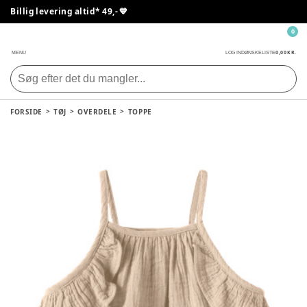
Billig levering altid* 49,- 💙
0
0,00 KR.
MENU
LOG IND
ØNSKELISTE
FORSIDE
TØJ
OVERDELE
TOPPE