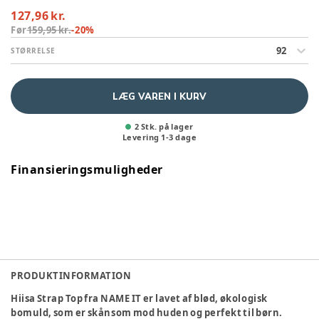
127,96 kr.
Før
159,95 kr.
-
20
%
92
STØRRELSE
LÆG VAREN I KURV
2 Stk. på lager
Levering
1
-
3
dage
Finansieringsmuligheder
PRODUKTINFORMATION
Hiisa Strap Top fra NAME IT er lavet af blød, økologisk
bomuld, som er skånsom mod huden og perfekt til børn.