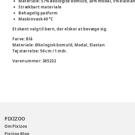
Materiale: 57% økologisk bomuld, 38% modal, 5% elasta
Strækbart materiale
Behagelig pasform
Maskinvask 40 °C
Et skønt valg til børn, der elsker at bevæge sig.
Farve
:
Blå
Materiale
:
Økologisk bomuld, Modal, Elastan
Tøj størrelse
:
56 cm / 1 mdr.
Varenummer:
385232
PIXIZOO
Om Pixizoo
Pixizoo Blog