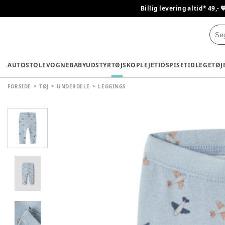
Billig levering altid* 49,- 
AUTOSTOLE
VOGNE
BABYUDSTYR
TØJ
SKO
PLEJETID
SPISETID
LEGETØJ
FORSIDE
TØJ
UNDERDELE
LEGGINGS