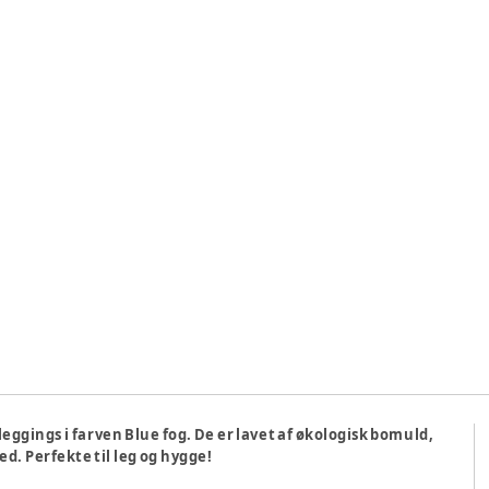
eggings i farven Blue fog. De er lavet af økologisk bomuld,
d. Perfekte til leg og hygge!