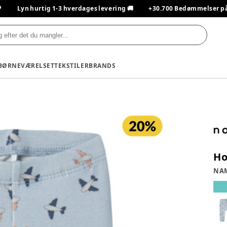

Lyn hurtig 1-3 hverdages levering 🚚
+30.700 Bedømmelser på T
BØRNEVÆRELSET
TEKSTILER
BRANDS
Ho
NAM