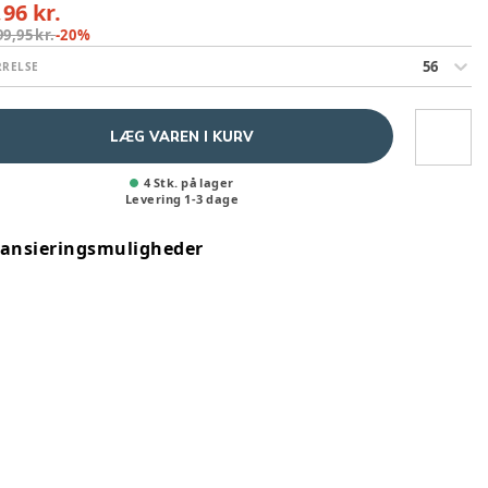
,96 kr.
99,95 kr.
-
20
%
56
RRELSE
LÆG VAREN I KURV
4 Stk. på lager
Levering
1
-
3
dage
nansieringsmuligheder