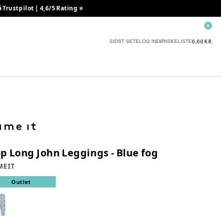
rustpilot | 4,6/5 Rating ⭐️
0
0,00 KR.
SIDST SETE
LOG IND
ØNSKELISTE
p Long John Leggings - Blue fog
E IT
Outlet