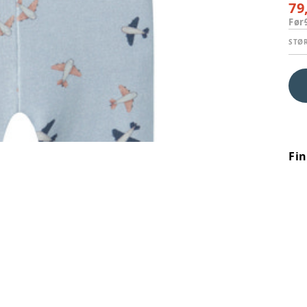
79
Før
STØ
Fi