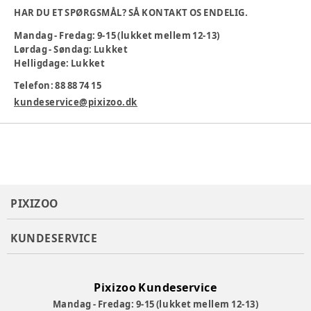
HAR DU ET SPØRGSMÅL? SÅ KONTAKT OS ENDELIG.
Specifikationer
Mandag - Fredag: 9-15 (lukket mellem 12-13)
Praktisk hoved/halefad fra Baby Dan
Lørdag - Søndag: Lukket
Farve: Hvid
Helligdage: Lukket
Producent
:
Bébéjou, Atelier49 Nederland bv, Wethouder
Telefon: 88 88 74 15
Buitenhuisstraat 1, Staphorst, 7951 SJ, The Netherlands,
kundeservice@pixizoo.dk
info@atelier49.nl
Produktionsland
:
Holland
Varenummer:
356641
PIXIZOO
KUNDESERVICE
Pixizoo Kundeservice
Mandag - Fredag: 9-15 (lukket mellem 12-13)