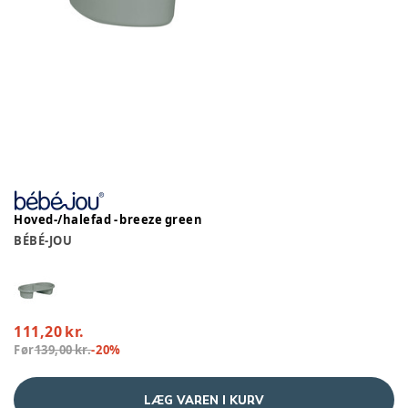
Hoved-/halefad - breeze green
BÉBÉ-JOU
111,20 kr.
Før
139,00 kr.
-
20
%
LÆG VAREN I KURV