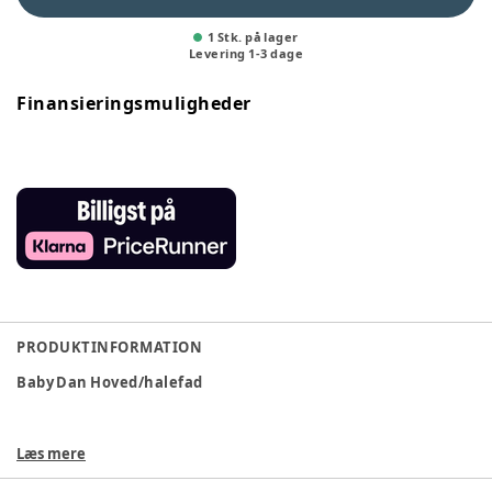
1 Stk. på lager
Levering
1
-
3
dage
Finansieringsmuligheder
PRODUKTINFORMATION
Baby Dan Hoved/halefad
Læs mere
Praktisk hoved/halefad fra Baby Dan