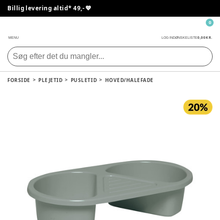
Billig levering altid* 49,- 💙
0
0,00 KR.
MENU
LOG IND
ØNSKELISTE
FORSIDE
PLEJETID
PUSLETID
HOVED/HALEFADE