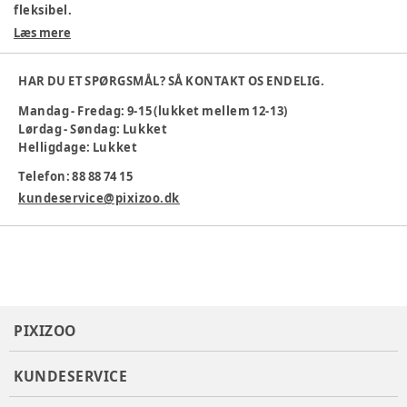
fleksibel.
Læs mere
Materiale: 95% bomuld, 5% elastan
God bevægelsesfrihed
Flot Chateau Gray farve
HAR DU ET SPØRGSMÅL? SÅ KONTAKT OS ENDELIG.
Maskinvask 40 °C
Mandag - Fredag: 9-15 (lukket mellem 12-13)
Ideel til leg og hverdag. En venlig og komfortabel t-shirt, der
Lørdag - Søndag: Lukket
passer til alle små eventyr.
Helligdage: Lukket
Farve
:
Beige
Telefon: 88 88 74 15
Materiale
:
95% Cotton, 5% Elastane
kundeservice@pixizoo.dk
Tøj størrelse
:
92 cm / 24 mdr.
Varenummer:
385221
PIXIZOO
KUNDESERVICE