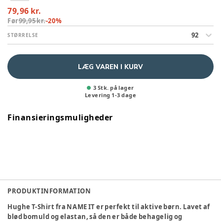
79,96 kr.
Før
99,95 kr.
-
20
%
92
STØRRELSE
LÆG VAREN I KURV
3 Stk. på lager
Levering
1
-
3
dage
Finansieringsmuligheder
PRODUKTINFORMATION
Hughe T-Shirt fra NAME IT er perfekt til aktive børn. Lavet af
blød bomuld og elastan, så den er både behagelig og