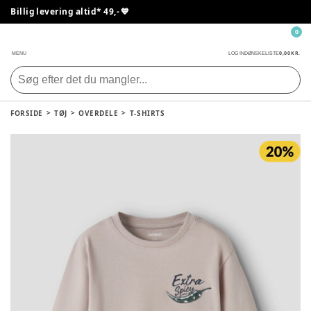
Billig levering altid* 49,- 💙
0
0,00 KR.
MENU
LOG IND
ØNSKELISTE
FORSIDE
TØJ
OVERDELE
T-SHIRTS