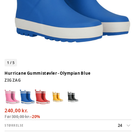
1
/
5
Hurricane Gummistøvler - Olympian Blue
ZIG ZAG
240,00 kr.
Før
300,00 kr.
-
20
%
24
STØRRELSE