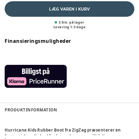
LÆG VAREN I KURV
3 Stk. på lager
Levering
1
-
3
dage
Finansieringsmuligheder
PRODUKTINFORMATION
Hurricane Kids Rubber Boot fra ZigZag præsenterer en
fantastisk mulighed for børn, der søger pålidelige