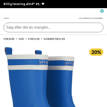
Billig levering altid* 49,- 💙
0
0,00 KR.
MENU
LOG IND
ØNSKELISTE
FORSIDE
SKO
STØVLER
GUMMISTØVLER