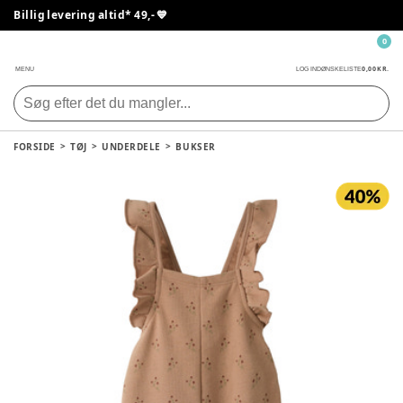
Billig levering altid* 49,- 💙
0
0,00 KR.
MENU
LOG IND
ØNSKELISTE
FORSIDE
TØJ
UNDERDELE
BUKSER