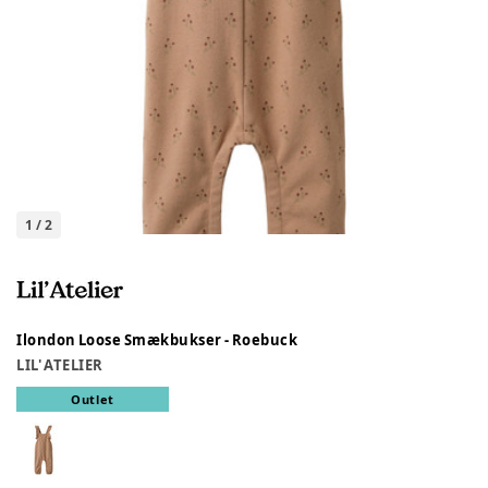
1
/
2
Ilondon Loose Smækbukser - Roebuck
LIL' ATELIER
Outlet