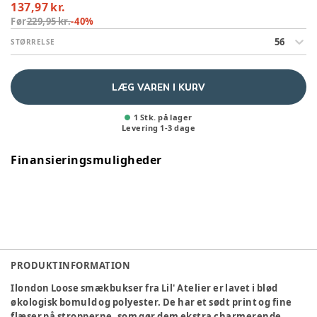
137,97 kr.
Før
229,95 kr.
-
40
%
56
STØRRELSE
LÆG VAREN I KURV
1 Stk. på lager
Levering
1
-
3
dage
Finansieringsmuligheder
PRODUKTINFORMATION
Ilondon Loose smækbukser fra Lil' Atelier er lavet i blød
økologisk bomuld og polyester. De har et sødt print og fine
flæser på stropperne, som gør dem ekstra charmerende.