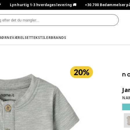

Lyn hurtig 1-3 hverdages levering 🚚
+30.700 Bedømmelser på T
BØRNEVÆRELSET
TEKSTILER
BRANDS
Ja
NAM