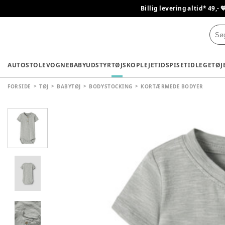
Billig levering altid* 49,- 
AUTOSTOLE
VOGNE
BABYUDSTYR
TØJ
SKO
PLEJETID
SPISETID
LEGETØJ
FORSIDE
TØJ
BABYTØJ
BODYSTOCKING
KORTÆRMEDE BODYER