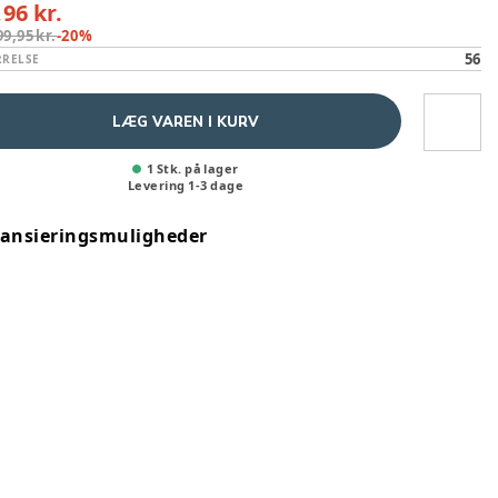
,96 kr.
99,95 kr.
-
20
%
56
RRELSE
LÆG VAREN I KURV
1 Stk. på lager
Levering
1
-
3
dage
nansieringsmuligheder