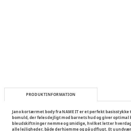
PRODUKTINFORMATION
Jano kortærmet body fra NAME IT er et perfekt basisstykke ti
bomuld, der føles dejligt mod barnets hud og giver optimal 
bleudskiftninger nemme og smidige, hvilket letter hverdagen
alle lejligheder, både derhjemme og på udflugt. Et uundvær