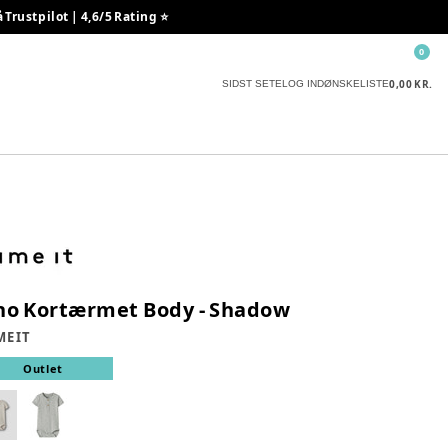
rustpilot | 4,6/5 Rating ⭐️
0
0,00 KR.
SIDST SETE
LOG IND
ØNSKELISTE
no Kortærmet Body - Shadow
E IT
Outlet