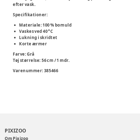
efter vask.
Specifikationer:
Materiale: 100 % bomuld
Vaskes ved 40 °C
Lukning i skridtet
Korte ærmer
Farve
:
Grå
Tøj størrelse
:
56 cm / 1 mdr.
Varenummer:
385466
PIXIZOO
Om Pixizoo