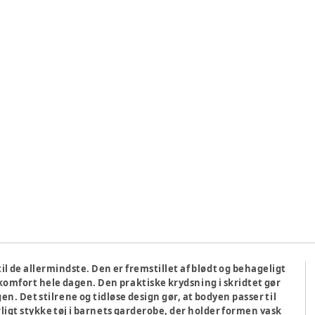
l de allermindste. Den er fremstillet af blødt og behageligt
komfort hele dagen. Den praktiske krydsning i skridtet gør
. Det stilrene og tidløse design gør, at bodyen passer til
ligt stykke tøj i barnets garderobe, der holder formen vask