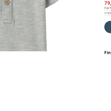
79
Før
STØ
Fi