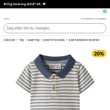
Billig levering altid* 49,- 💙
0
0,00 KR.
MENU
LOG IND
ØNSKELISTE
FORSIDE
TØJ
BABYTØJ
BODYSTOCKING
KORTÆRMEDE BODYER