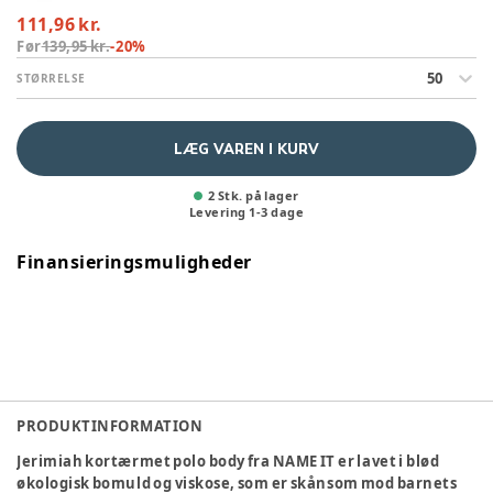
111,96 kr.
Før
139,95 kr.
-
20
%
50
STØRRELSE
LÆG VAREN I KURV
2 Stk. på lager
Levering
1
-
3
dage
Finansieringsmuligheder
PRODUKTINFORMATION
Jerimiah kortærmet polo body fra NAME IT er lavet i blød
økologisk bomuld og viskose, som er skånsom mod barnets