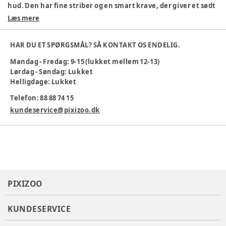
hud. Den har fine striber og en smart krave, der giver et sødt
look.
Læs mere
Materiale: 79% økologisk bomuld, 21% viskose
Behagelig og blød
HAR DU ET SPØRGSMÅL? SÅ KONTAKT OS ENDELIG.
Praktiske trykknapper
Mandag - Fredag: 9-15 (lukket mellem 12-13)
Sød polo-stil
Lørdag - Søndag: Lukket
Maskinvask 40°
Helligdage: Lukket
Perfekt til både hverdag og fest!
Telefon: 88 88 74 15
Farve
:
Randigt
kundeservice@pixizoo.dk
Materiale
:
Økologisk bomuld, Viskose
Tøj størrelse
:
50 cm / 0 mdr.
Varenummer:
385190
PIXIZOO
KUNDESERVICE