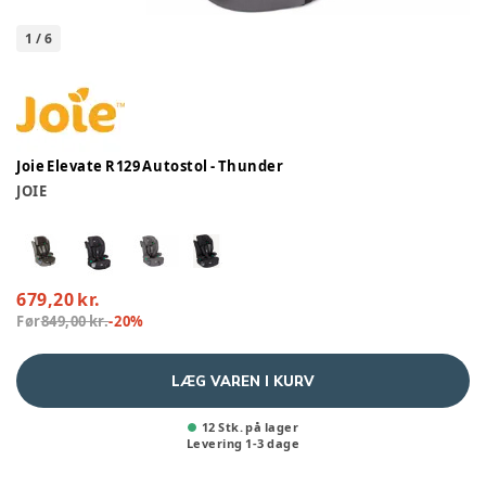
1
/
6
Joie Elevate R129 Autostol - Thunder
JOIE
679,20 kr.
Før
849,00 kr.
-
20
%
LÆG VAREN I KURV
12 Stk. på lager
Levering
1
-
3
dage