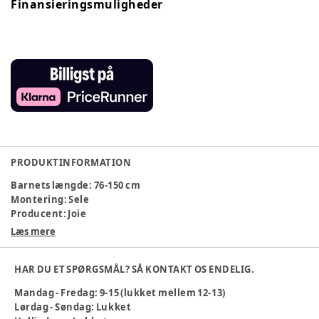
Finansieringsmuligheder
PRODUKTINFORMATION
Barnets længde
:
76-150 cm
Montering
:
Sele
Producent
:
Joie
Produktionsland
:
Kina
Læs mere
Stolens retning
:
Fremadvendt
Varenummer:
384606
HAR DU ET SPØRGSMÅL? SÅ KONTAKT OS ENDELIG.
Mandag - Fredag: 9-15 (lukket mellem 12-13)
Lørdag - Søndag: Lukket