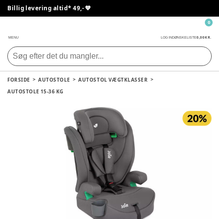
Billig levering altid* 49,- 💙
0
0,00 KR.
MENU
LOG IND
ØNSKELISTE
FORSIDE
AUTOSTOLE
AUTOSTOL VÆGTKLASSER
AUTOSTOLE 15-36 KG