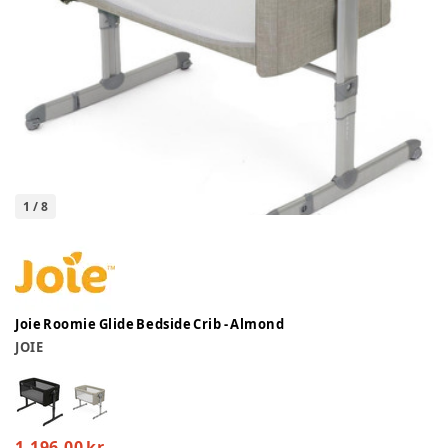
1
/
8
Joie Roomie Glide Bedside Crib - Almond
JOIE
1.196,00 kr.