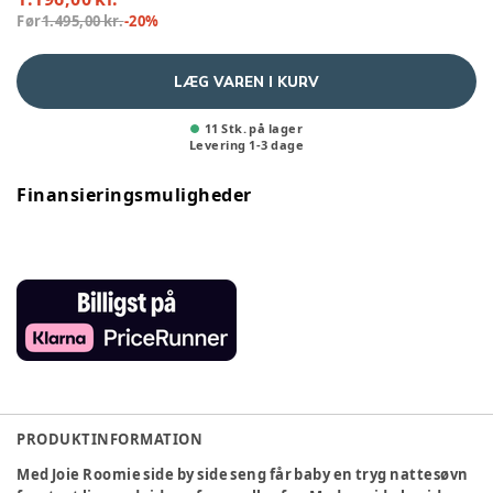
Før
1.495,00 kr.
-
20
%
LÆG VAREN I KURV
11 Stk. på lager
Levering
1
-
3
dage
Finansieringsmuligheder
PRODUKTINFORMATION
Med Joie Roomie side by side seng får baby en tryg nattesøvn