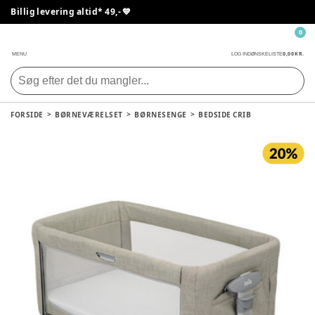
Billig levering altid* 49,- 💙
0
0,00 KR.
MENU
LOG IND
ØNSKELISTE
FORSIDE
BØRNEVÆRELSET
BØRNESENGE
BEDSIDE CRIB