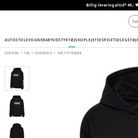
Billig levering altid* 49,- 
AUTOSTOLE
VOGNE
BABYUDSTYR
TØJ
SKO
PLEJETID
SPISETID
LEGETØJ
FORSIDE
TØJ
OVERDELE
HÆTTETRØJER