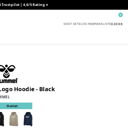
rustpilot | 4,6/5 Rating ⭐️
0
0,00 KR.
SIDST SETE
LOG IND
ØNSKELISTE
 Logo Hoodie - Black
MMEL
Outlet