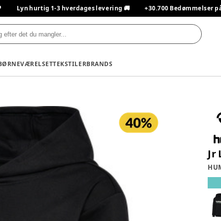

Lyn hurtig 1-3 hverdages levering 🚚
+30.700 Bedømmelser på T
BØRNEVÆRELSET
TEKSTILER
BRANDS
Jr
HU