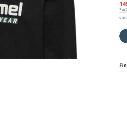
14
Før
STØ
Fi