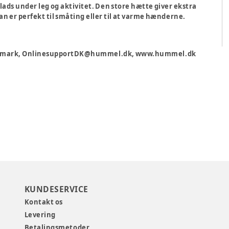
lads under leg og aktivitet. Den store hætte giver ekstra
 er perfekt til småting eller til at varme hænderne.
 Danmark, OnlinesupportDK@hummel.dk, www.hummel.dk
KUNDESERVICE
Kontakt os
Levering
Betalingsmetoder