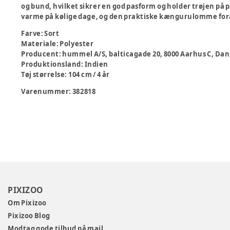
og bund, hvilket sikrer en god pasform og holder trøjen på p
varme på kølige dage, og den praktiske kængurulomme foran
Farve
:
Sort
Materiale
:
Polyester
Producent
:
hummel A/S, balticagade 20, 8000 Aarhus C,
Produktionsland
:
Indien
Tøj størrelse
:
104 cm / 4 år
Varenummer:
382818
PIXIZOO
Om Pixizoo
Pixizoo Blog
Modtag gode tilbud på mail