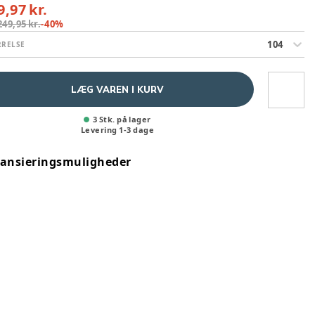
9,97 kr.
249,95 kr.
-
40
%
104
RRELSE
LÆG VAREN I KURV
3 Stk. på lager
Levering
1
-
3
dage
nansieringsmuligheder