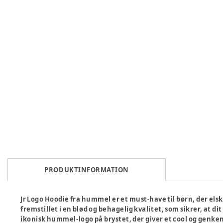
PRODUKTINFORMATION
Jr Logo Hoodie fra hummel er et must-have til børn, der els
fremstillet i en blød og behagelig kvalitet, som sikrer, at di
ikonisk hummel-logo på brystet, der giver et cool og genk