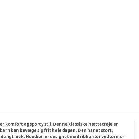
ker komfort og sporty stil. Denne klassiske hættetrøje er
t barn kan bevæge sig frit hele dagen. Den har et stort,
endeligt look. Hoodien er designet med ribkanter ved ærmer