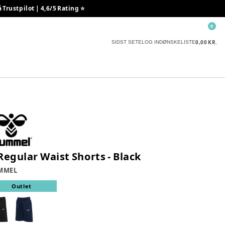
rustpilot | 4,6/5 Rating ⭐️
0
0,00 KR.
SIDST SETE
LOG IND
ØNSKELISTE
 Regular Waist Shorts - Black
MMEL
Outlet