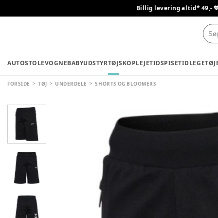
Billig levering altid* 49,- 
AUTOSTOLE
VOGNE
BABYUDSTYR
TØJ
SKO
PLEJETID
SPISETID
LEGETØJ
FORSIDE
TØJ
UNDERDELE
SHORTS OG BLOOMERS