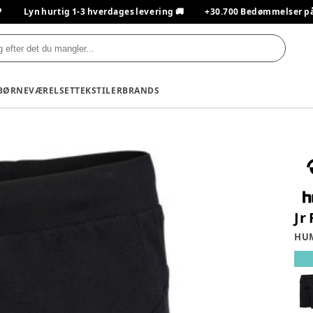

Lyn hurtig 1-3 hverdages levering 🚚
+30.700 Bedømmelser på T
BØRNEVÆRELSET
TEKSTILER
BRANDS
Jr
HU