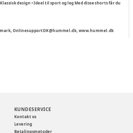
assisk design • Ideel til sport og leg Med disse shorts får du
 Danmark, OnlinesupportDK@hummel.dk, www.hummel.dk
KUNDESERVICE
Kontakt os
Levering
Betalingsmetoder