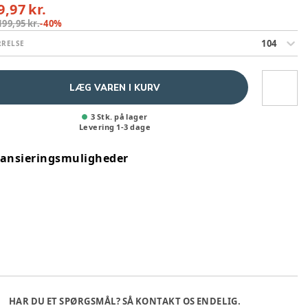
9,97 kr.
199,95 kr.
-
40
%
104
RRELSE
LÆG VAREN I KURV
3 Stk. på lager
Levering
1
-
3
dage
nansieringsmuligheder
HAR DU ET SPØRGSMÅL? SÅ KONTAKT OS ENDELIG.