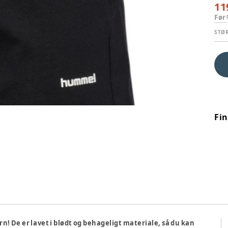
11
Før
STØ
Fi
rn! De er lavet i blødt og behageligt materiale, så du kan