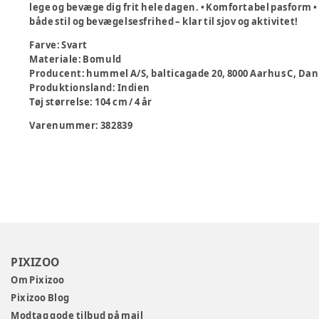
lege og bevæge dig frit hele dagen. • Komfortabel pasform • Kl
både stil og bevægelsesfrihed – klar til sjov og aktivitet!
Farve
:
Svart
Materiale
:
Bomuld
Producent
:
hummel A/S, balticagade 20, 8000 Aarhus C,
Produktionsland
:
Indien
Tøj størrelse
:
104 cm / 4 år
Varenummer:
382839
PIXIZOO
Om Pixizoo
Pixizoo Blog
Modtag gode tilbud på mail