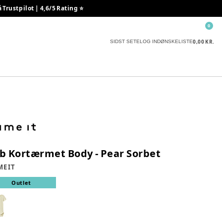
rustpilot | 4,6/5 Rating ⭐️
0
0,00 KR.
SIDST SETE
LOG IND
ØNSKELISTE
b Kortærmet Body - Pear Sorbet
E IT
Outlet