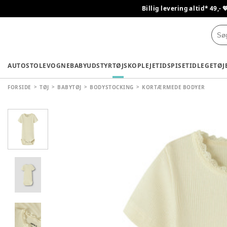
Billig levering altid* 49,- 
AUTOSTOLE
VOGNE
BABYUDSTYR
TØJ
SKO
PLEJETID
SPISETID
LEGETØJ
FORSIDE
TØJ
BABYTØJ
BODYSTOCKING
KORTÆRMEDE BODYER