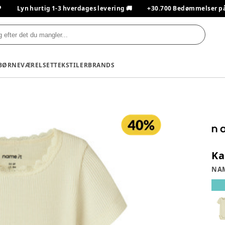

Lyn hurtig 1-3 hverdages levering 🚚
+30.700 Bedømmelser på T
BØRNEVÆRELSET
TEKSTILER
BRANDS
Ka
NAM