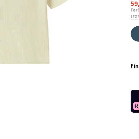
59
Før
STØ
Fi