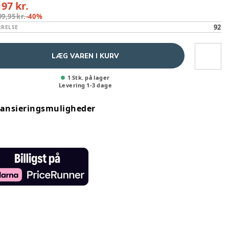
,97 kr.
99,95 kr.
-
40
%
92
RRELSE
LÆG VAREN I KURV
1 Stk. på lager
Levering
1
-
3
dage
nansieringsmuligheder