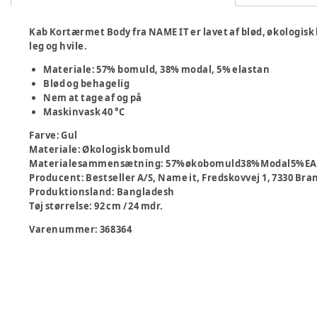
Kab Kortærmet Body fra NAME IT er lavet af blød, økologis
leg og hvile.
Materiale: 57% bomuld, 38% modal, 5% elastan
Blød og behagelig
Nem at tage af og på
Maskinvask 40 °C
Farve
:
Gul
Materiale
:
Økologisk bomuld
Materialesammensætning
:
57%økobomuld38%Modal5%EA
Producent
:
Bestseller A/S, Name it, Fredskovvej 1, 7330 B
Produktionsland
:
Bangladesh
Tøj størrelse
:
92 cm / 24 mdr.
Varenummer:
368364