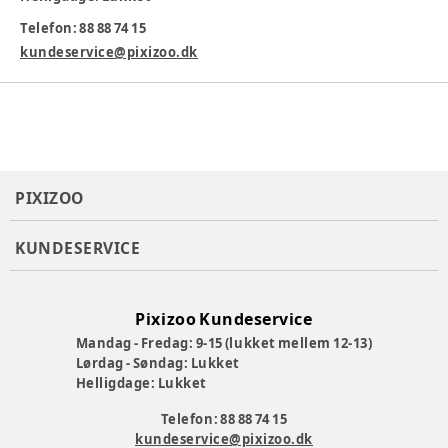
hvor dit barn har brug for ekstra afkøling.
Telefon: 88 88 74 15
Der skal bruges 2 stk. AA-batterier (medfølger ikke).
kundeservice@pixizoo.dk
Farve
:
Sort
Varenummer:
372381
PIXIZOO
KUNDESERVICE
Pixizoo Kundeservice
Mandag - Fredag: 9-15 (lukket mellem 12-13)
Lørdag - Søndag: Lukket
Helligdage: Lukket
Telefon: 88 88 74 15
kundeservice@pixizoo.dk