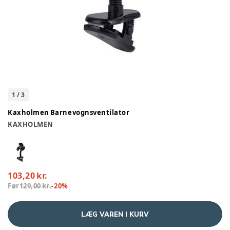
1
/
3
Kaxholmen Barnevognsventilator
KAXHOLMEN
103,20 kr.
Før
129,00 kr.
-
20
%
LÆG VAREN I KURV