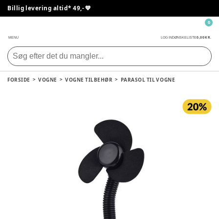
Billig levering altid* 49,- 💙
0
0,00 KR.
MENU
LOG IND
ØNSKELISTE
FORSIDE
VOGNE
VOGNE TILBEHØR
PARASOL TIL VOGNE