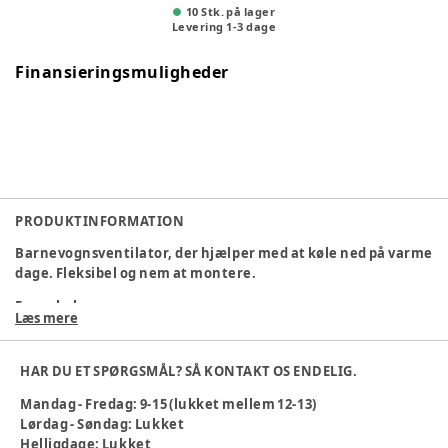
10 Stk. på lager
Levering
1
-
3
dage
Finansieringsmuligheder
PRODUKTINFORMATION
Barnevognsventilator, der hjælper med at køle ned på varme
dage. Fleksibel og nem at montere.
Egenskaber:
Læs mere
Ventilatorbladene er lavet af blødt materiale for
maksimal sikkerhed, og ventilatoren stopper, hvis der
HAR DU ET SPØRGSMÅL? SÅ KONTAKT OS ENDELIG.
stikkes fingre ind i den.
Ventilatoren kan drejes og indstilles i forskellige vinkler
Mandag - Fredag: 9-15 (lukket mellem 12-13)
og positioner.
Lørdag - Søndag: Lukket
Ventilatoren kan bruges til barnevogne og andre steder,
Helligdage: Lukket