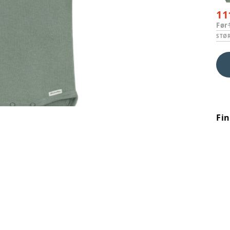
11
Før
STØ
Fi