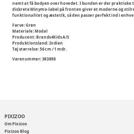
nemt at få bodyen over hovedet. I bunden er der praktiske t
diskrete Minymo-label på fronten giver et moderne og stil
funktionalitet og æstetik, så den passer perfekt ind i enhve
Farve
:
Grøn
Materiale
:
Modal
Producent
:
Brands4Kids A/S
Produktionsland
:
Indien
Tøj størrelse
:
56 cm / 1 mdr.
Varenummer:
383898
PIXIZOO
Om Pixizoo
Pixizoo Blog