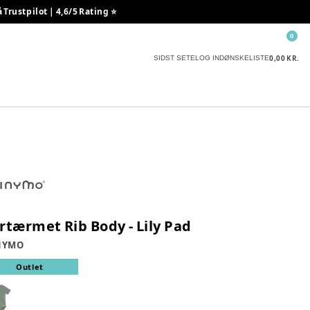
rustpilot | 4,6/5 Rating ⭐️
0
0,00 KR.
SIDST SETE
LOG IND
ØNSKELISTE
rtærmet Rib Body - Lily Pad
NYMO
Outlet