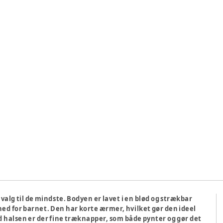
valg til de mindste. Bodyen er lavet i en blød og strækbar
ed for barnet. Den har korte ærmer, hvilket gør den ideel
d halsen er der fine træknapper, som både pynter og gør det