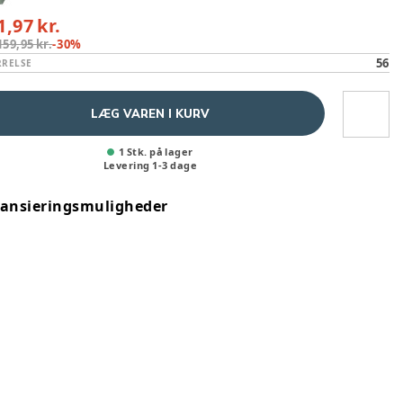
1,97 kr.
159,95 kr.
-
30
%
56
RRELSE
LÆG VAREN I KURV
1 Stk. på lager
Levering
1
-
3
dage
nansieringsmuligheder