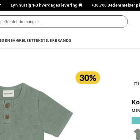

Lyn hurtig 1-3 hverdages levering 🚚
+30.700 Bedømmelser på T
BØRNEVÆRELSET
TEKSTILER
BRANDS
Ko
MI