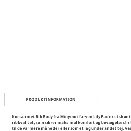
PRODUKTINFORMATION
Kortærmet Rib Body fra Minymo i farven Lily Pad er et skønt 
ribkvalitet, som sikrer maksimal komfort og bevægelsesfrih
til de varmere måneder eller som et lag under andet tøj. Ve