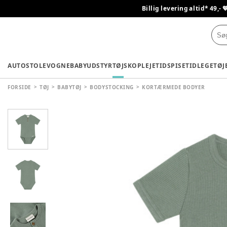
Billig levering altid* 49,- 
AUTOSTOLE
VOGNE
BABYUDSTYR
TØJ
SKO
PLEJETID
SPISETID
LEGETØJ
FORSIDE
TØJ
BABYTØJ
BODYSTOCKING
KORTÆRMEDE BODYER