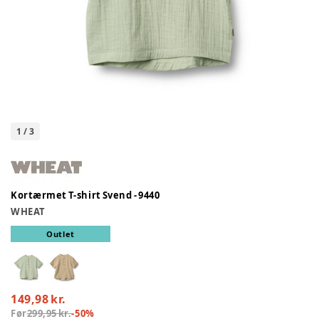
1
/
3
Kortærmet T-shirt Svend - 9440
WHEAT
Outlet
149,98 kr.
Før
299,95 kr.
-
50
%