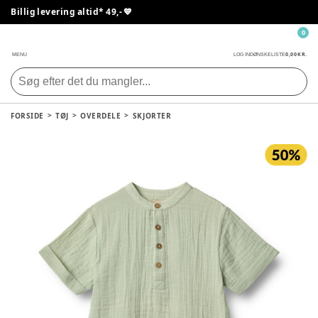
Billig levering altid* 49,- 💙
0
0,00 KR.
MENU
LOG IND
ØNSKELISTE
FORSIDE
TØJ
OVERDELE
SKJORTER