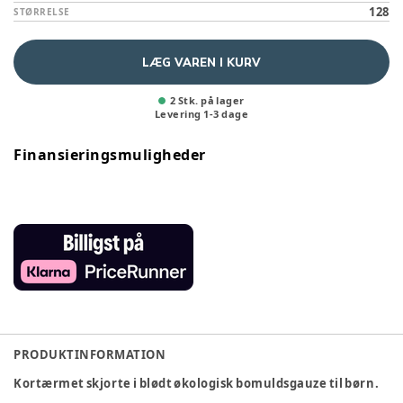
128
STØRRELSE
LÆG VAREN I KURV
2 Stk. på lager
Levering
1
-
3
dage
Finansieringsmuligheder
PRODUKTINFORMATION
Kortærmet skjorte i blødt økologisk bomuldsgauze til børn.