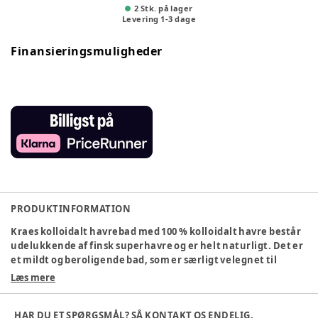
2 Stk. på lager
Levering
1
-
3
dage
Finansieringsmuligheder
PRODUKTINFORMATION
Kraes kolloidalt havrebad med 100 % kolloidalt havre består
udelukkende af finsk superhavre og er helt naturligt. Det er
et mildt og beroligende bad, som er særligt velegnet til
sensitiv hud. For personer, der ikke tåler kokos, er kolloidalt
Læs mere
havre et godt alternativ. Det er også velegnet til dem, der
oplever kløe, men ikke har behov for den ekstra fugt, som
HAR DU ET SPØRGSMÅL? SÅ KONTAKT OS ENDELIG.
kokos kan give.