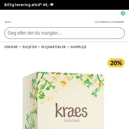
Billig levering altid* 49,- 💙
0
0,00 KR.
MENU
LOG IND
ØNSKELISTE
FORSIDE
PLEJETID
PLEJEARTIKLER
HUDPLEJE