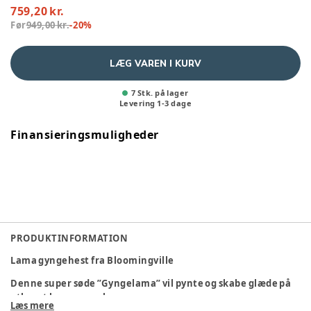
759,20 kr.
Før
949,00 kr.
-
20
%
LÆG VAREN I KURV
7 Stk. på lager
Levering
1
-
3
dage
Finansieringsmuligheder
PRODUKTINFORMATION
Lama gyngehest fra Bloomingville
Denne super søde ”Gyngelama” vil pynte og skabe glæde på
ethvert børneværelse.
Læs mere