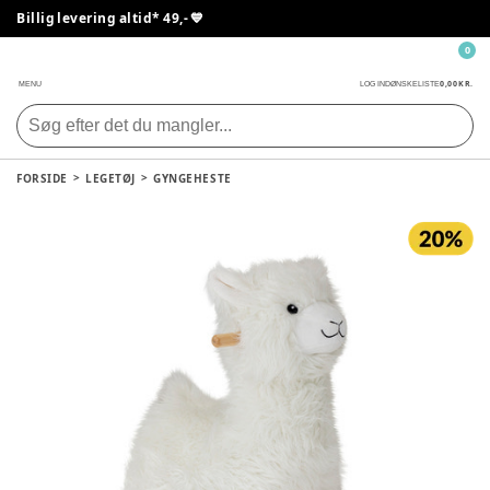
Billig levering altid* 49,- 💙
0
0,00 KR.
MENU
LOG IND
ØNSKELISTE
FORSIDE
LEGETØJ
GYNGEHESTE