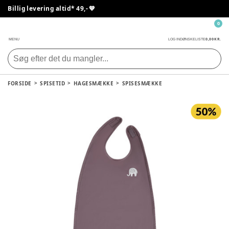
Billig levering altid* 49,- 💙
0
0,00 KR.
MENU
LOG IND
ØNSKELISTE
FORSIDE
SPISETID
HAGESMÆKKE
SPISESMÆKKE