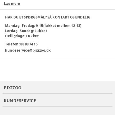
Læs mere
Farve
:
Lila
Varenummer:
384985
HAR DU ET SPØRGSMÅL? SÅ KONTAKT OS ENDELIG.
Mandag - Fredag: 9-15 (lukket mellem 12-13)
Lørdag - Søndag: Lukket
Helligdage: Lukket
Telefon: 88 88 74 15
kundeservice@pixizoo.dk
PIXIZOO
KUNDESERVICE