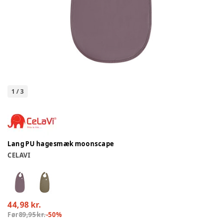
1
/
3
Lang PU hagesmæk moonscape
CELAVI
44,98 kr.
Før
89,95 kr.
-
50
%