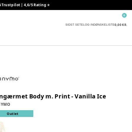
rustpilot | 4,6/5 Rating ⭐️
0
0,00 KR.
SIDST SETE
LOG IND
ØNSKELISTE
ngærmet Body m. Print - Vanilla Ice
NYMO
Outlet