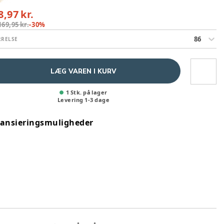
8,97 kr.
169,95 kr.
-
30
%
86
RRELSE
LÆG VAREN I KURV
1 Stk. på lager
Levering
1
-
3
dage
nansieringsmuligheder