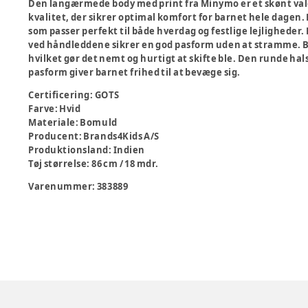
Den langærmede body med print fra Minymo er et skønt valg 
kvalitet, der sikrer optimal komfort for barnet hele dagen
som passer perfekt til både hverdag og festlige lejligheder
ved håndleddene sikrer en god pasform uden at stramme. 
hvilket gør det nemt og hurtigt at skifte ble. Den runde hal
pasform giver barnet frihed til at bevæge sig.
Certificering
:
GOTS
Farve
:
Hvid
Materiale
:
Bomuld
Producent
:
Brands4Kids A/S
Produktionsland
:
Indien
Tøj størrelse
:
86 cm / 18 mdr.
Varenummer:
383889