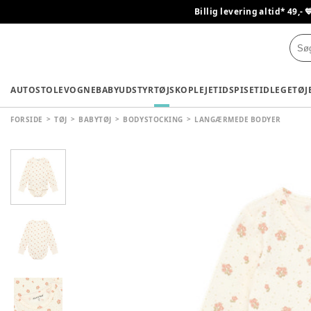
Billig levering altid* 49,- 
AUTOSTOLE
VOGNE
BABYUDSTYR
TØJ
SKO
PLEJETID
SPISETID
LEGETØJ
FORSIDE
TØJ
BABYTØJ
BODYSTOCKING
LANGÆRMEDE BODYER