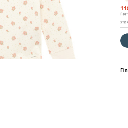
11
Før
STØ
Fi