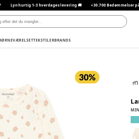

Lyn hurtig 1-3 hverdages levering 🚚
+30.700 Bedømmelser på T
BØRNEVÆRELSET
TEKSTILER
BRANDS
La
MI