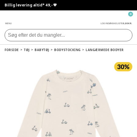
Billig levering altid* 49,- 💙
0
0,00 KR.
MENU
LOG IND
ØNSKELISTE
FORSIDE
TØJ
BABYTØJ
BODYSTOCKING
LANGÆRMEDE BODYER