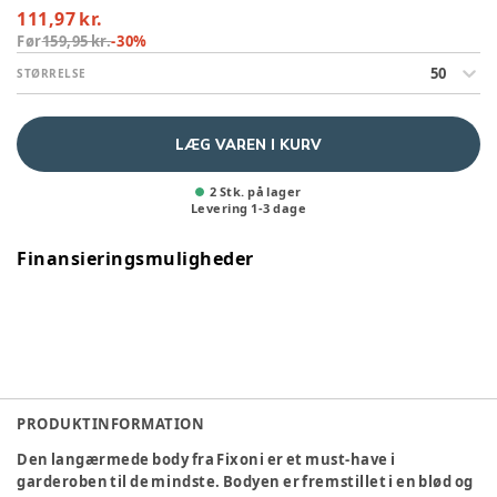
111,97 kr.
Før
159,95 kr.
-
30
%
50
STØRRELSE
LÆG VAREN I KURV
2 Stk. på lager
Levering
1
-
3
dage
Finansieringsmuligheder
PRODUKTINFORMATION
Den langærmede body fra Fixoni er et must-have i
garderoben til de mindste. Bodyen er fremstillet i en blød og