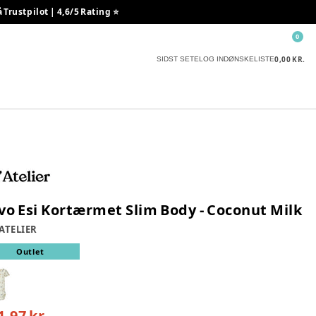
rustpilot | 4,6/5 Rating ⭐️
0
0,00 KR.
SIDST SETE
LOG IND
ØNSKELISTE
vo Esi Kortærmet Slim Body - Coconut Milk
 ATELIER
Outlet
1,97 kr.