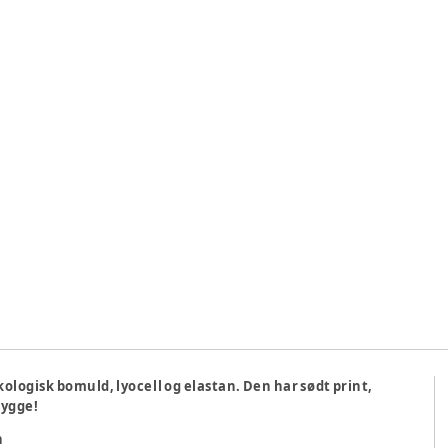
økologisk bomuld, lyocell og elastan. Den har sødt print,
hygge!
n