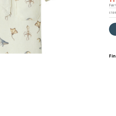
Før
STØ
Fi