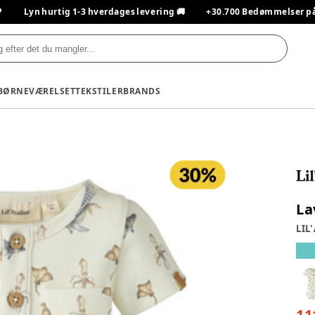

Lyn hurtig 1-3 hverdages levering 🚚
+30.700 Bedømmelser på T
BØRNEVÆRELSET
TEKSTILER
BRANDS
La
LIL'
11