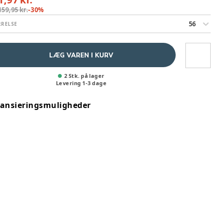
159,95 kr.
-
30
%
56
RRELSE
LÆG VAREN I KURV
2 Stk. på lager
Levering
1
-
3
dage
nansieringsmuligheder