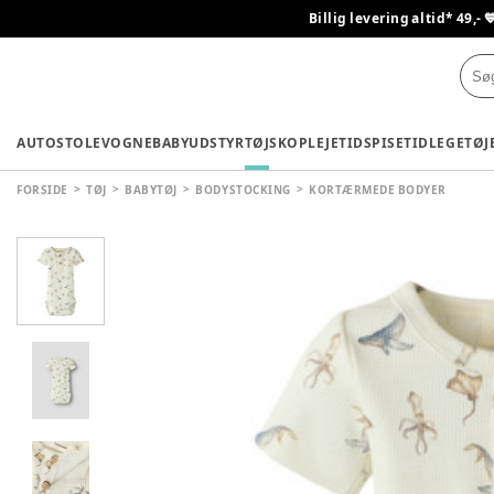
Billig levering altid* 49,- 
AUTOSTOLE
VOGNE
BABYUDSTYR
TØJ
SKO
PLEJETID
SPISETID
LEGETØJ
FORSIDE
TØJ
BABYTØJ
BODYSTOCKING
KORTÆRMEDE BODYER