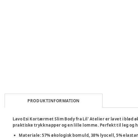
PRODUKTINFORMATION
Lavo Esi Kortærmet Slim Body fra Lil' Atelier er lavet i blød 
praktiske trykknapper og en lille lomme. Perfekt til leg og 
Materiale: 57% økologisk bomuld, 38% lyocell, 5% elasta