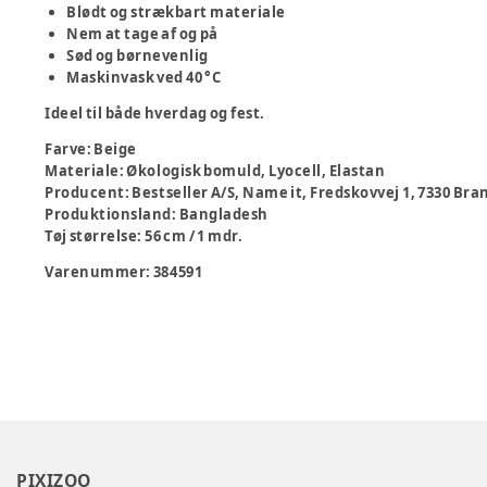
Blødt og strækbart materiale
Nem at tage af og på
Sød og børnevenlig
Maskinvask ved 40 °C
Ideel til både hverdag og fest.
Farve
:
Beige
Materiale
:
Økologisk bomuld, Lyocell, Elastan
Producent
:
Bestseller A/S, Name it, Fredskovvej 1, 7330 B
Produktionsland
:
Bangladesh
Tøj størrelse
:
56 cm / 1 mdr.
Varenummer:
384591
PIXIZOO