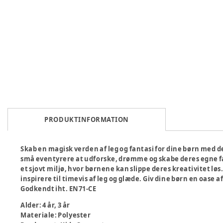
PRODUKTINFORMATION
Skab en magisk verden af leg og fantasi for dine børn med de
små eventyrere at udforske, drømme og skabe deres egne fa
et sjovt miljø, hvor børnene kan slippe deres kreativitet løs
inspirere til timevis af leg og glæde. Giv dine børn en oase af
Godkendt iht. EN71-CE
Alder
:
4 år, 3 år
Materiale
:
Polyester