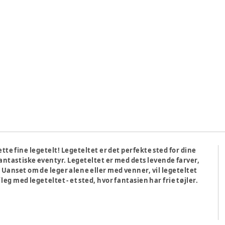
tte fine legetelt! Legeteltet er det perfekte sted for dine
ntastiske eventyr. Legeteltet er med dets levende farver,
. Uanset om de leger alene eller med venner, vil legeteltet
 leg med legeteltet - et sted, hvor fantasien har frie tøjler.