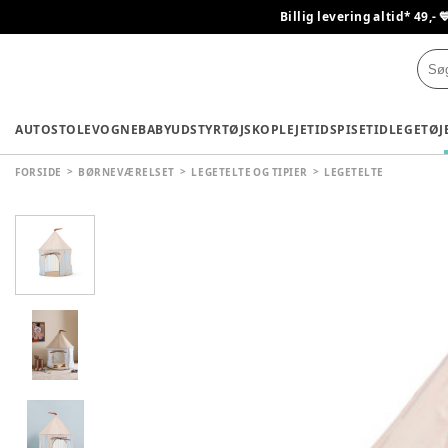
Billig levering altid* 49,- 
AUTOSTOLE
VOGNE
BABYUDSTYR
TØJ
SKO
PLEJETID
SPISETID
LEGETØJ
FORSIDE
BØRNEVÆRELSET
LEGETELTE OG TIPIER
LEGETELTE