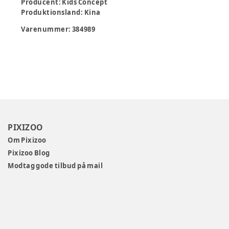
Producent
:
Kids Concept
Produktionsland
:
Kina
Varenummer:
384989
PIXIZOO
Om Pixizoo
Pixizoo Blog
Modtag gode tilbud på mail