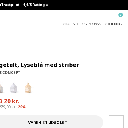
rustpilot | 4,6/5 Rating ⭐️
0
0,00 KR.
SIDST SETE
LOG IND
ØNSKELISTE
getelt, Lyseblå med striber
S CONCEPT
3,20 kr.
279,00 kr.
-
20
%
VAREN ER UDSOLGT