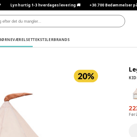

Lyn hurtig 1-3 hverdages levering 🚚
+30.700 Bedømmelser på T
BØRNEVÆRELSET
TEKSTILER
BRANDS
Le
KID
22
Før