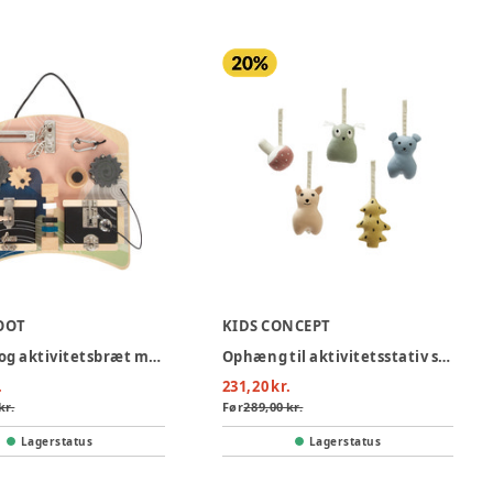
OOT
KIDS CONCEPT
Motorik og aktivitetsbræt med låse og rotation
Ophæng til aktivitetsstativ skovdyr
.
231,20 kr.
kr.
Før
289,00 kr.
Lagerstatus
Lagerstatus