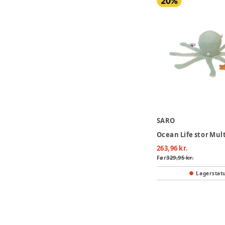
SARO
263,96 kr.
Før
329,95 kr.
Lagerstat