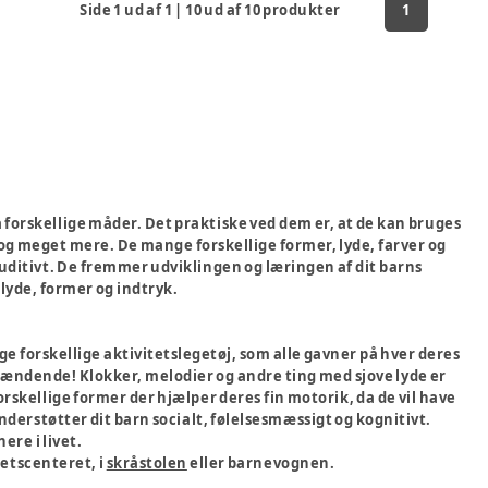
Side
1
ud af
1
|
10
ud af
10
produkter
1
å forskellige måder. Det praktiske ved dem er, at de kan bruges
 og meget mere. De mange forskellige former, lyde, farver og
uditivt. De fremmer udviklingen og læringen af dit barns
 lyde, former og indtryk.
nge forskellige aktivitetslegetøj, som alle gavner på hver deres
ig spændende! Klokker, melodier og andre ting med sjove lyde er
forskellige former der hjælper deres fin motorik, da de vil have
nderstøtter dit barn socialt, følelsesmæssigt og kognitivt.
ere i livet.
tetscenteret, i
skråstolen
eller barnevognen.