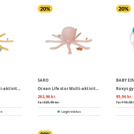
SARO
BABY EI
Ocean Life stor Multi-aktivitets plys - Mustard
Ocean Life stor Multi-aktivitets plys - Pink
Roxys g
263,96 kr.
95,96 kr.
Før
329,95 kr.
Før
119,95 
us
Lagerstatus