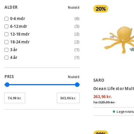
ALDER
Nulstil
0-6 mdr
(
6
)
6-12 mdr
(
5
)
12-18 mdr
(
2
)
18-24 mdr
(
2
)
3 år
(
1
)
4 år
(
1
)
PRIS
Nulstil
SARO
263,96 kr.
74,98 kr.
343,96 kr.
Før
329,95 kr.
Lagerstat