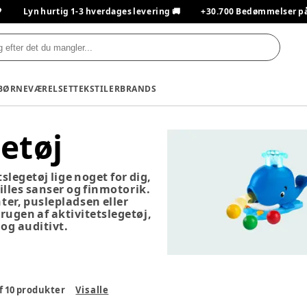

Lyn hurtig 1-3 hverdages levering 🚚
+30.700 Bedømmelser på T
BØRNEVÆRELSET
TEKSTILER
BRANDS
etøj
slegetøj lige noget for dig,
lilles sanser og finmotorik.
nter, puslepladsen eller
ugen af aktivitetslegetøj,
 og auditivt.
f
10
produkter
Vis alle