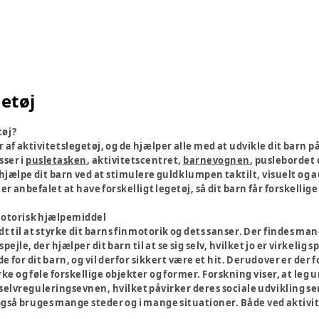
getøj
tøj?
af aktivitetslegetøj, og de hjælper alle med at udvikle dit barn p
sser i
pusletasken
, aktivitetscentret,
barnevognen
, puslebordet
jælpe dit barn ved at stimulere guldklumpen taktilt, visuelt og a
er anbefalet at have forskelligt legetøj, så dit barn får forskellige
 motorisk hjælpemiddel
dt til at styrke dit barns finmotorik og dets sanser. Der findes ma
pejle, der hjælper dit barn til at se sig selv, hvilket jo er virkel
e for dit barn, og vil derfor sikkert være et hit. Derudover er der 
 og føle forskellige objekter og former. Forskning viser, at leg u
elvreguleringsevnen, hvilket påvirker deres sociale udvikling sen
også bruges mange steder og i mange situationer. Både ved aktivi