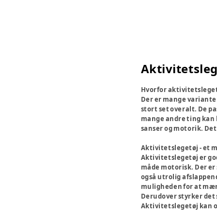
Aktivitetsle
Hvorfor aktivitetslege
Der er mange varianter 
stort set overalt. De pa
mange andre ting kan h
sanser og motorik. Det 
Aktivitetslegetøj - et
Aktivitetslegetøj er go
måde motorisk. Der er s
også utrolig afslappend
muligheden for at mærke
Derudover styrker det s
Aktivitetslegetøj kan 