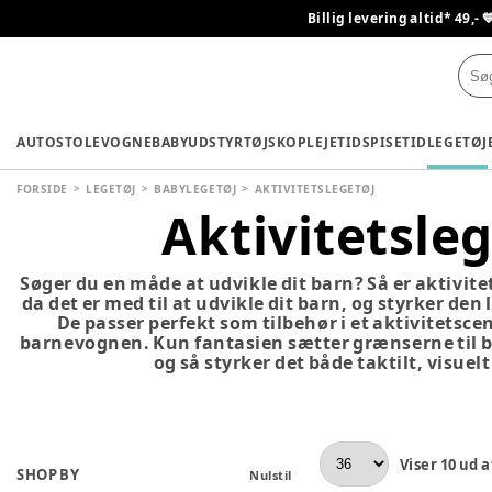
Billig levering altid* 49,- 
AUTOSTOLE
VOGNE
BABYUDSTYR
TØJ
SKO
PLEJETID
SPISETID
LEGETØJ
FORSIDE
LEGETØJ
BABYLEGETØJ
AKTIVITETSLEGETØJ
Aktivitetsleg
Søger du en måde at udvikle dit barn? Så er aktivitet
da det er med til at udvikle dit barn, og styrker den 
De passer perfekt som tilbehør i et aktivitetsce
barnevognen. Kun fantasien sætter grænserne til br
og så styrker det både taktilt, visuelt
Viser
10
ud a
SHOP BY
Nulstil