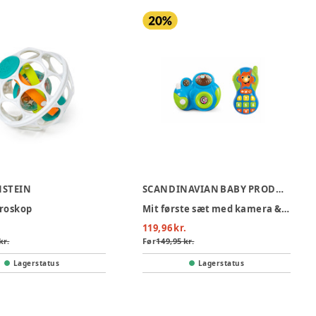
NSTEIN
SCANDINAVIAN BABY PRODUCTS
yroskop
Mit første sæt med kamera & telefon
119,96 kr.
kr.
Før
149,95 kr.
Lagerstatus
Lagerstatus