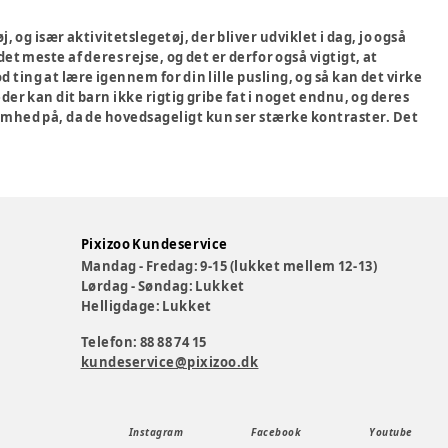
 og især aktivitetslegetøj, der bliver udviklet i dag, jo også
t meste af deres rejse, og det er derfor også vigtigt, at
d ting at lære igennem for din lille pusling, og så kan det virke
er kan dit barn ikke rigtig gribe fat i noget endnu, og deres
somhed på, da de hovedsageligt kun ser stærke kontraster. Det
Pixizoo Kundeservice
Mandag - Fredag: 9-15 (lukket mellem 12-13)
Lørdag - Søndag: Lukket
Helligdage: Lukket
Telefon: 88 88 74 15
kundeservice@pixizoo.dk
Instagram
Facebook
Youtube