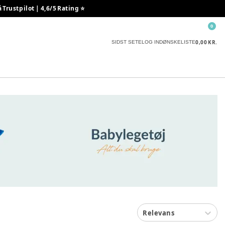
rustpilot | 4,6/5 Rating ⭐️
0
0,00 KR.
SIDST SETE
LOG IND
ØNSKELISTE
Relevans