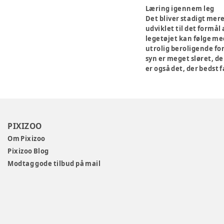
Læring igennem leg
Det bliver stadigt mere
udviklet til det formål
legetøjet kan følge med
utrolig beroligende for
syn er meget sløret, d
er også det, der bedst
PIXIZOO
Om Pixizoo
Pixizoo Blog
Modtag gode tilbud på mail