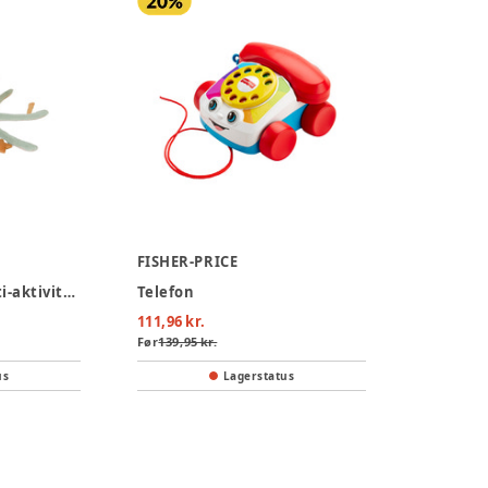
FISHER-PRICE
Ocean Life stor Multi-aktivitets plys - Mint
Telefon
111,96 kr.
Før
139,95 kr.
us
Lagerstatus