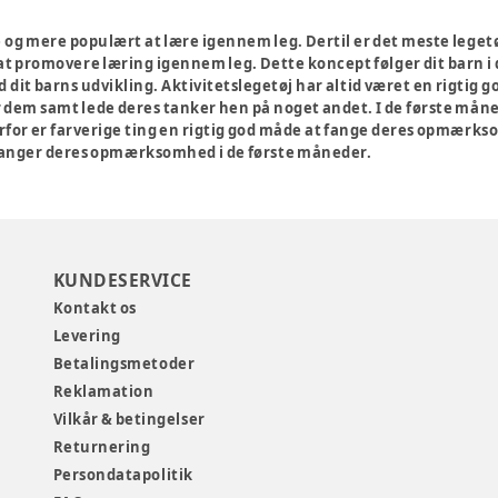
 og mere populært at lære igennem leg. Dertil er det meste legetøj,
 at promovere læring igennem leg. Dette koncept følger dit barn i de
 dit barns udvikling. Aktivitetslegetøj har altid været en rigtig go
 dem samt lede deres tanker hen på noget andet. I de første måned
erfor er farverige ting en rigtig god måde at fange deres opmærk
 fanger deres opmærksomhed i de første måneder.
KUNDESERVICE
Kontakt os
Levering
Betalingsmetoder
Reklamation
Vilkår & betingelser
Returnering
Persondatapolitik