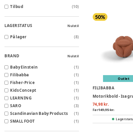
Tilbud
(
10
)
LAGERSTATUS
Nulstil
På lager
(
8
)
BRAND
Nulstil
Baby Einstein
(
1
)
Filibabba
(
1
)
Outlet
Fisher-Price
(
1
)
FILIBABBA
Kids Concept
(
1
)
LEARNING
(
1
)
74,98 kr.
SARO
(
3
)
Før
149,95 kr.
Scandinavian Baby Products
(
1
)
Lagerstat
SMALL FOOT
(
1
)